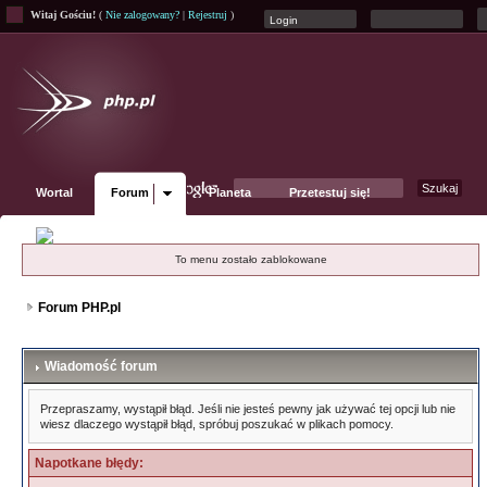
Witaj Gościu!
(
Nie zalogowany?
|
Rejestruj
)
Wortal
Forum
Planeta
Przetestuj się!
Fanpage
To menu zostało zablokowane
Forum PHP.pl
Wiadomość forum
Przepraszamy, wystąpił błąd. Jeśli nie jesteś pewny jak używać tej opcji lub nie
wiesz dlaczego wystąpił błąd, spróbuj poszukać w plikach pomocy.
Napotkane błędy: