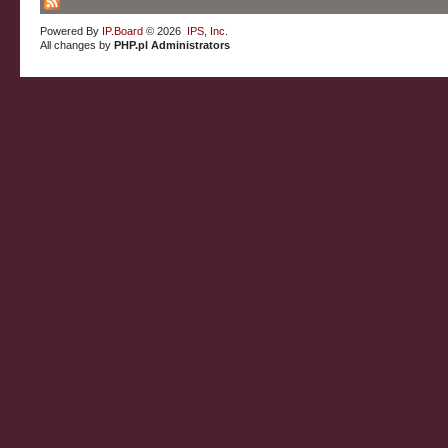
Powered By
IP.Board
© 2026
IPS, Inc
.
All changes by
PHP.pl Administrators