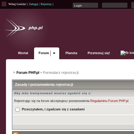
Witaj Gościu!
(
Zaloguj
|
Rejestruj
)
Wortal
Forum
Planeta
Przetestuj się!
Forum PHP.pl
> Formularz rejestracji
Zasady i postanowienia rejestracji
Aby móc kontynuować musisz zgodzić się z:
Rejestrując się na forum akceptujesz postanowienia
Regulaminu Forum PHP.pl
Przeczytałem, i zgadzam się z zasadami