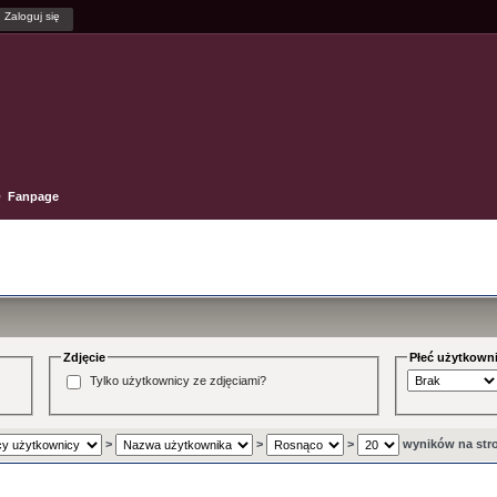
Fanpage
Zdjęcie
Płeć użytkown
Tylko użytkownicy ze zdjęciami?
>
>
>
wyników na str