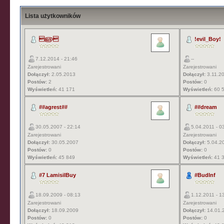
Lista użytkowników
௵
!evil_Boy!
7.12.2014 - 21:46
--
Zarejestrowani
Zarejestrowani
Dołączył:
2.05.2013
Dołączył:
3.11.2
Postów:
2
Postów:
0
Wyświetleń:
41 171
Wyświetleń:
60 
##agrest##
##dream
30.05.2007 - 22:14
5.04.2011 - 0
Zarejestrowani
Zarejestrowani
Dołączył:
30.05.2007
Dołączył:
5.04.2
Postów:
0
Postów:
0
Wyświetleń:
45 849
Wyświetleń:
41 
#7 LamisilBuy
#BudInf
18.09.2009 - 08:13
1.12.2011 - 1
Zarejestrowani
Zarejestrowani
Dołączył:
18.09.2009
Dołączył:
14.01.
Postów:
0
Postów:
0