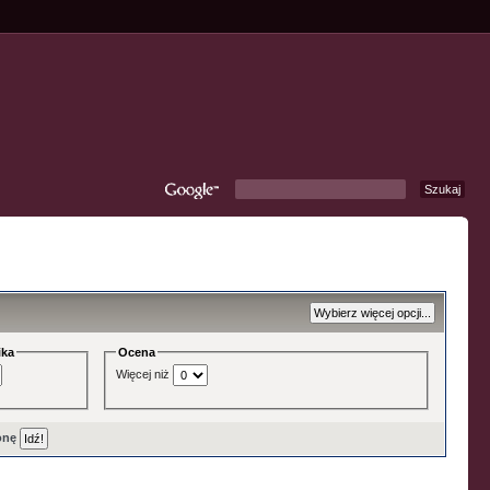
ika
Ocena
Więcej niż
onę