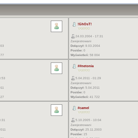
!GhOsT!
24.03.2004 - 17:31
Zarejestrowani
003
Dołączył:
9.03.2004
Postów:
0
577
Wyświetleń:
58 004
##netonia
3:53
5.04.2011 - 01:29
Zarejestrowani
011
Dołączył:
5.04.2011
Postów:
0
327
Wyświetleń:
41 722
#camel
3:31
5.10.2005 - 10:04
Zarejestrowani
2011
Dołączył:
25.11.2003
Postów:
15