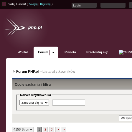
Witaj Gościu!
(
Zaloguj
|
Rejestruj
)
Wortal
Forum
Planeta
Przetestuj się!
Forum PHP.pl
> Lista użytkowników
Opcje szukania i filtru
Nazwa użytkownika
4158 Stron
1
2
3
>
»