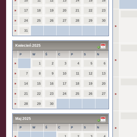
»
10
11
12
13
14
15
16
»
17
18
19
20
21
22
23
»
24
25
26
27
28
29
30
»
»
31
Kwiecień 2025
P
W
Ś
C
P
S
N
»
»
1
2
3
4
5
6
»
7
8
9
10
11
12
13
»
14
15
16
17
18
19
20
»
21
22
23
24
25
26
27
»
»
28
29
30
Maj 2025
P
W
Ś
C
P
S
N
»
»
1
2
3
4