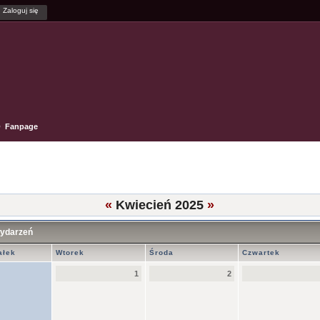
Fanpage
5
«
Kwiecień 2025
»
wydarzeń
ałek
Wtorek
Środa
Czwartek
1
2