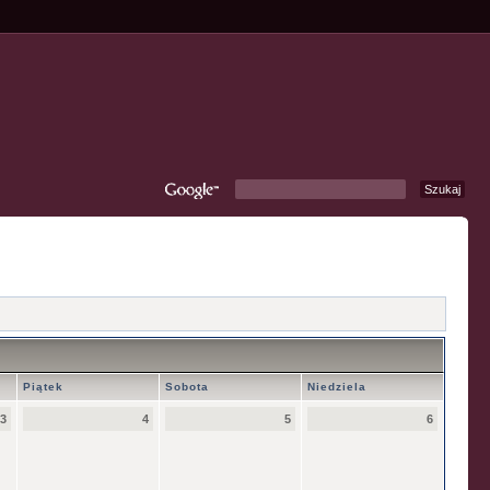
Piątek
Sobota
Niedziela
3
4
5
6