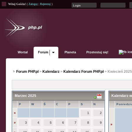
Witaj Gościu!
(
Zaloguj
|
Rejestruj
)
Wortal
Forum
Planeta
Przetestuj się!
Forum PHP.pl
>
Kalendarz
>
Kalendarz Forum PHP.pl
> Kwiecień 202
Marzec 2025
Kalendarz 
P
W
Ś
C
P
S
N
Poniedzi
»
1
2
»
3
4
5
6
7
8
9
»