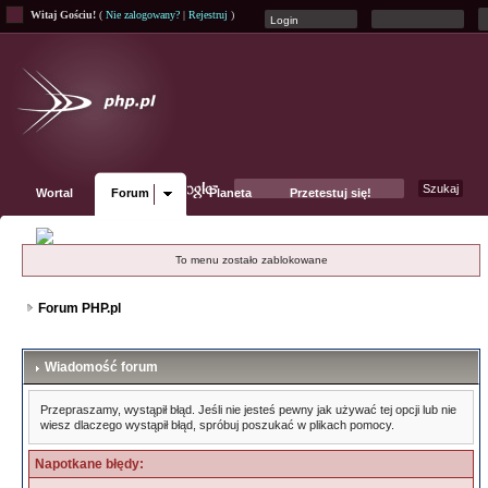
Witaj Gościu!
(
Nie zalogowany?
|
Rejestruj
)
Wortal
Forum
Planeta
Przetestuj się!
Fanpage
To menu zostało zablokowane
Forum PHP.pl
Wiadomość forum
Przepraszamy, wystąpił błąd. Jeśli nie jesteś pewny jak używać tej opcji lub nie
wiesz dlaczego wystąpił błąd, spróbuj poszukać w plikach pomocy.
Napotkane błędy: