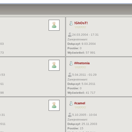
!GhOsT!
24.03.2004 - 17:31
Zarejestrowani
003
Dołączył:
9.03.2004
Postów:
0
573
Wyświetleń:
57 991
##netonia
3:53
5.04.2011 - 01:29
Zarejestrowani
011
Dołączył:
5.04.2011
Postów:
0
298
Wyświetleń:
41 717
#camel
3:31
5.10.2005 - 10:04
Zarejestrowani
2011
Dołączył:
25.11.2003
Postów:
15