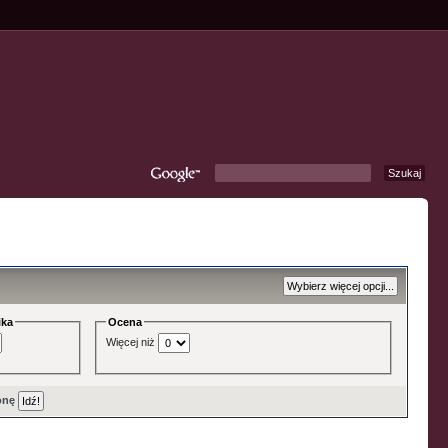
ika
Ocena
Więcej niż
onę