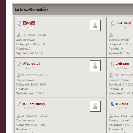
Lista użytkowników
௵
!evil_Boy!
7.12.2014 - 21:46
--
Zarejestrowani
Zarejestrowani
Dołączył:
2.05.2013
Dołączył:
3.11.2
Postów:
2
Postów:
0
Wyświetleń:
41 169
Wyświetleń:
60 
##agrest##
##dream
30.05.2007 - 22:14
5.04.2011 - 0
Zarejestrowani
Zarejestrowani
Dołączył:
30.05.2007
Dołączył:
5.04.2
Postów:
0
Postów:
0
Wyświetleń:
45 845
Wyświetleń:
41 
#7 LamisilBuy
#BudInf
18.09.2009 - 08:13
1.12.2011 - 1
Zarejestrowani
Zarejestrowani
Dołączył:
18.09.2009
Dołączył:
14.01.
Postów:
0
Postów:
0