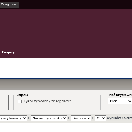
Fanpage
Zdjęcie
Płeć użytkown
Tylko użytkownicy ze zdjęciami?
>
>
>
wyników na str