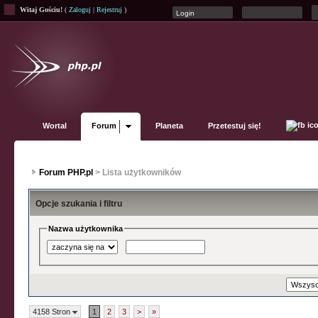
Witaj Gościu!
(
Zaloguj
|
Rejestruj
)
Wortal
Forum
Planeta
Przetestuj się!
Forum PHP.pl
> Lista użytkowników
Opcje szukania i filtru
Nazwa użytkownika
4158 Stron
1
2
3
>
»