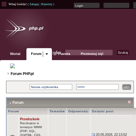
Witaj Gościu!
(
Zaloguj
|
Rejestruj
)
Wortal
Forum
Planeta
Przetestuj się!
Fanpage
Forum PHP.pl
Forum
Forum
Tematów
Odpowiedzi
Ostatni post
Przedszkole
Raczkujesz w
tematyce WWW
(PHP, SQL,
20.05.2026, 22:13:02
(X)HTML, CSS,