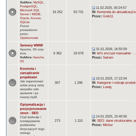
Subfora:
MySQL
,
PostgreSQL
,
11.02.2025, 00:24:57
Microsoft SQL
16 252
53 731
W:
Komenda do aktualizacji k
Server / MSDE
,
Przez:
Golo11
Oracle
,
Access
,
SQLite
Forum
prowadzone
przez:
Opiekunowie
Serwery WWW
31.01.2026, 16:55:59
Apache, IIS oraz
6 362
18 678
W:
let's encrypt manualnie - ..
inne.
Subfora:
Apache
,
Przez:
Sairam
IIS
Kontrola i
zarządzanie
projektami
10.01.2025, 17:22:04
Jak organizować
307
1 296
W:
Kategorie i rodzaje produ
sobie pracę żeby
Przez:
Luwig
wszystko szło
sprawnie i po
naszej myśli.
Optymalizacja i
pozycjonowanie
stron - SEO
14.01.2025, 15:40:56
Czyli dyskusje i
273
1 110
W:
SEO: dane strukturalne, op
rozwiązywanie
Przez:
Michur
problemów
dotyczących tego
rodzaju