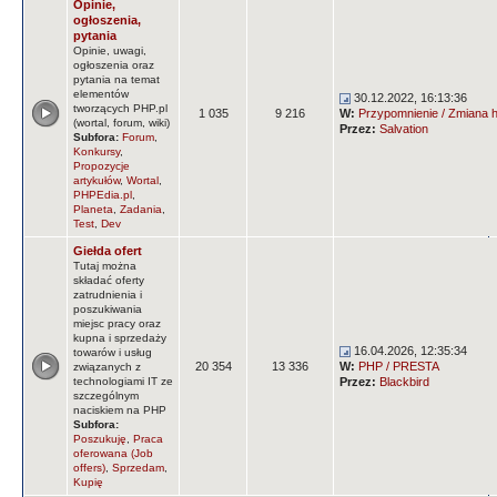
Opinie,
ogłoszenia,
pytania
Opinie, uwagi,
ogłoszenia oraz
pytania na temat
elementów
30.12.2022, 16:13:36
tworzących PHP.pl
1 035
9 216
W:
Przypomnienie / Zmiana ha
(wortal, forum, wiki)
Przez:
Salvation
Subfora:
Forum
,
Konkursy
,
Propozycje
artykułów
,
Wortal
,
PHPEdia.pl
,
Planeta
,
Zadania
,
Test
,
Dev
Giełda ofert
Tutaj można
składać oferty
zatrudnienia i
poszukiwania
miejsc pracy oraz
kupna i sprzedaży
16.04.2026, 12:35:34
towarów i usług
20 354
13 336
W:
PHP / PRESTA
związanych z
technologiami IT ze
Przez:
Blackbird
szczególnym
naciskiem na PHP
Subfora:
Poszukuję
,
Praca
oferowana (Job
offers)
,
Sprzedam
,
Kupię