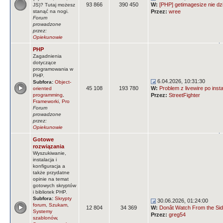
93 866
390 450
W:
[PHP] getimagesize nie dz
JS)? Tutaj możesz
stanąć na nogi.
Przez:
wree
Forum
prowadzone
przez:
Opiekunowie
PHP
Zagadnienia
dotyczące
programowania w
PHP.
6.04.2026, 10:31:30
Subfora:
Object-
45 108
193 780
W:
Problem z livewire po insta
oriented
programming
,
Przez:
StreetFighter
Frameworki
,
Pro
Forum
prowadzone
przez:
Opiekunowie
Gotowe
rozwiązania
Wyszukiwanie,
instalacja i
konfiguracja a
także przydatne
opinie na temat
gotowych skryptów
i bibliotek PHP.
Subfora:
Skrypty
30.06.2026, 01:24:00
forum
,
Szukam
,
12 804
34 369
W:
Donât Watch From the Side
Systemy
Przez:
greg54
szablonów
,