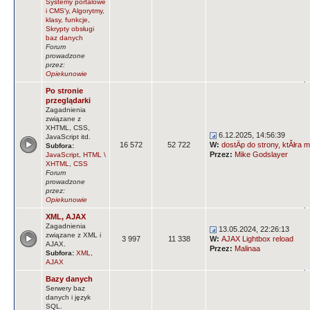
Systemy portalowe
i CMS'y
,
Algorytmy,
klasy, funkcje
,
Skrypty obsługi
baz danych
Forum
prowadzone
przez:
Opiekunowie
Po stronie
przeglądarki
Zagadnienia
związane z
XHTML, CSS,
6.12.2025, 14:56:39
JavaScript itd.
16 572
52 722
W:
dostÄp do strony, ktĂłra m
Subfora:
Przez:
Mike Godslayer
JavaScript
,
HTML \
XHTML
,
CSS
Forum
prowadzone
przez:
Opiekunowie
XML, AJAX
Zagadnienia
13.05.2024, 22:26:13
związane z XML i
3 997
11 338
W:
AJAX Lightbox reload
AJAX.
Przez:
Malinaa
Subfora:
XML
,
AJAX
Bazy danych
Serwery baz
danych i język
SQL.