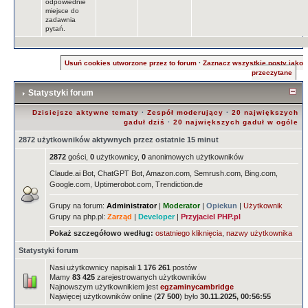
odpowiednie
miejsce do
zadawnia
pytań.
Usuń cookies utworzone przez to forum
·
Zaznacz wszystkie posty jako
przeczytane
Statystyki forum
Dzisiejsze aktywne tematy
·
Zespół moderujący
·
20 największych
gaduł dziś
·
20 największych gaduł w ogóle
2872 użytkowników aktywnych przez ostatnie 15 minut
2872
gości,
0
użytkownicy,
0
anonimowych użytkowników
Claude.ai Bot, ChatGPT Bot, Amazon.com, Semrush.com, Bing.com,
Google.com, Uptimerobot.com, Trendiction.de
Grupy na forum:
Administrator
|
Moderator
|
Opiekun
|
Użytkownik
Grupy na php.pl:
Zarząd
|
Developer
|
Przyjaciel PHP.pl
Pokaż szczegółowo według:
ostatniego kliknięcia
,
nazwy użytkownika
Statystyki forum
Nasi użytkownicy napisali
1 176 261
postów
Mamy
83 425
zarejestrowanych użytkowników
Najnowszym użytkownikiem jest
egzaminycambridge
Najwięcej użytkowników online (
27 500
) było
30.11.2025, 00:56:55