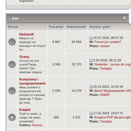
zagadnień.
Inne
Forum
Tematów
Odpowiedzi
Ostatni post
Hydepark
16.07.2026, 08:57:16
Miejsca na
8 867
94 044
W:
Forum już umarło?
dyskusje nie
pasujące do innych
Przez:
nospor
for.
Oceny
2.04.2026, 08:11:29
Chcesz by inni
3 349
32 370
W:
Studentiv - serwis do orga
ocenili Twoje
dzieło? Oto
Przez:
Tomplus
właściwe miejsce.
Komputery i
oprogramowanie
20.10.2022, 16:32:44
Masz problem z
2 439
14 278
W:
[linux] Wygrepowanie URLi
komputerem lub
Przez:
DNMX
pomysł na ciekawą
dyskusję ? Opisz
go tutaj.
Książki
17.01.2024, 19:07:37
Czyli co warto, a
365
2 332
W:
Książka PHP dla początk
czego nie warto
przyswajać
Przez:
Tomplus
Subfora:
Pytania