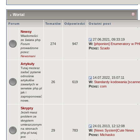
Wortal
Forum
Tematów
Odpowiedzi
Ostatni post
Newsy
Wiadomości
27.06.2021, 09:33:19
ze świata php
274
947
W:
[phponion] Enumeratory w PHP
Forum
prowadzone
Przez:
Szado
przez:
Newsmani
Artykuły
Tutaj możesz
zadać pytanie
odnośnie
14.07.2022, 15:07:11
artykułów
26
619
W:
Standardy kodowania [scanne
zawartych w
Przez:
com
serwisie php.pl
jak i
zaproponować
nowe.
Skrypty
Jeżeli masz
problem ze
skryptem
umieszczonym
24.01.2013, 12:12:08
na stronach
29
783
W:
[News System]Cute News
php.pl tutaj
Przez:
Michasko
jest