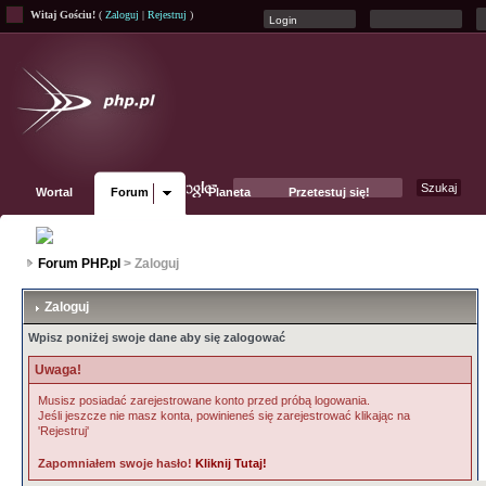
Witaj Gościu!
(
Zaloguj
|
Rejestruj
)
Wortal
Forum
Planeta
Przetestuj się!
Fanpage
Forum PHP.pl
> Zaloguj
Zaloguj
Wpisz poniżej swoje dane aby się zalogować
Uwaga!
Musisz posiadać zarejestrowane konto przed próbą logowania.
Jeśli jeszcze nie masz konta, powinieneś się zarejestrować klikając na
'Rejestruj'
Zapomniałem swoje hasło!
Kliknij Tutaj!