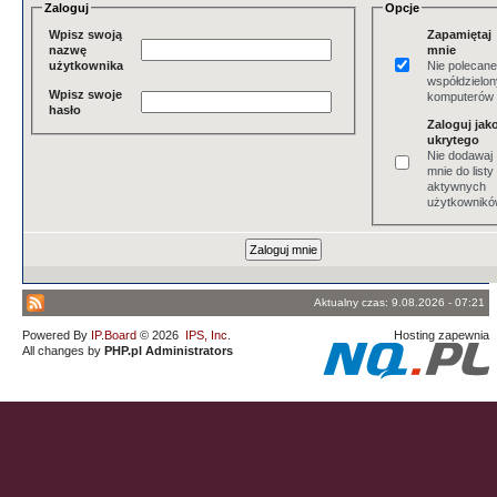
Zaloguj
Opcje
Wpisz swoją
Zapamiętaj
nazwę
mnie
użytkownika
Nie polecane
współdzielo
Wpisz swoje
komputerów
hasło
Zaloguj jak
ukrytego
Nie dodawaj
mnie do listy
aktywnych
użytkownik
Aktualny czas: 9.08.2026 - 07:21
Powered By
IP.Board
© 2026
IPS, Inc
.
Hosting zapewnia
All changes by
PHP.pl Administrators