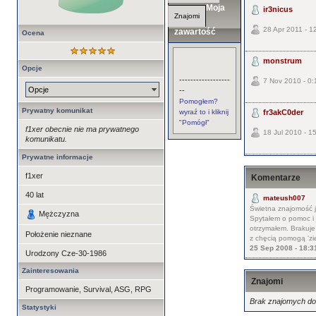
Moja
ir3nicus
Znajomi
28 Apr 2011 - 1
zawartość
Ocena
monstrum
Opcje
------------------
7 Nov 2010 - 0:
Opcje
--
Pomogłem?
Prywatny komunikat
wyraź to i kliknij
fr3akC0der
"Pomógł"
f1xer obecnie nie ma prywatnego
18 Jul 2010 - 1
komunikatu.
Prywatne informacje
f1xer
Komentarze
40
lat
mateush007
Świetna znajomość 
Mężczyzna
Spytałem o pomoc i 
otrzymałem. Brakuje t
Położenie nieznane
z chęcią pomogą 'zi
25 Sep 2008 - 18:3
Urodzony
Cze-30-1986
Zainteresowania
Znajomi
Programowanie, Survival, ASG, RPG
Brak znajomych do 
Statystyki