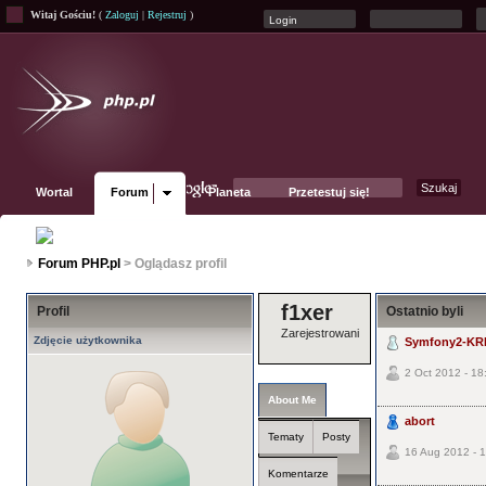
Witaj Gościu!
(
Zaloguj
|
Rejestruj
)
Wortal
Forum
Planeta
Przetestuj się!
Fanpage
Forum PHP.pl
> Oglądasz profil
f1xer
Profil
Ostatnio byli
Zarejestrowani
Zdjęcie użytkownika
Symfony2-KR
2 Oct 2012 - 18
About Me
abort
Tematy
Posty
16 Aug 2012 - 
Komentarze