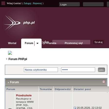
Witaj Gościu!
(
Zaloguj
|
Rejestruj
)
Wortal
Forum
Planeta
Przetestuj się!
Fanpage
Forum PHP.pl
Forum
Forum
Tematów
Odpowiedzi
Ostatni post
Przedszkole
Raczkujesz w
tematyce WWW
(PHP, SQL,
20.05.2026, 22:13:02
(X)HTML, CSS,