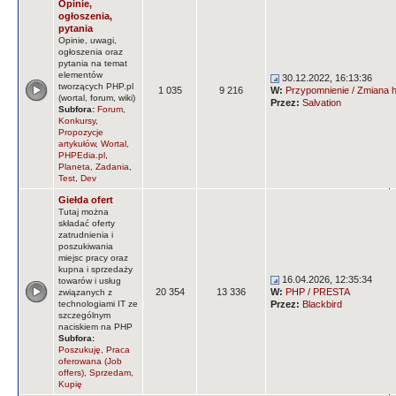
Opinie,
ogłoszenia,
pytania
Opinie, uwagi,
ogłoszenia oraz
pytania na temat
elementów
30.12.2022, 16:13:36
tworzących PHP.pl
1 035
9 216
W:
Przypomnienie / Zmiana ha
(wortal, forum, wiki)
Przez:
Salvation
Subfora:
Forum
,
Konkursy
,
Propozycje
artykułów
,
Wortal
,
PHPEdia.pl
,
Planeta
,
Zadania
,
Test
,
Dev
Giełda ofert
Tutaj można
składać oferty
zatrudnienia i
poszukiwania
miejsc pracy oraz
kupna i sprzedaży
16.04.2026, 12:35:34
towarów i usług
20 354
13 336
W:
PHP / PRESTA
związanych z
technologiami IT ze
Przez:
Blackbird
szczególnym
naciskiem na PHP
Subfora:
Poszukuję
,
Praca
oferowana (Job
offers)
,
Sprzedam
,
Kupię