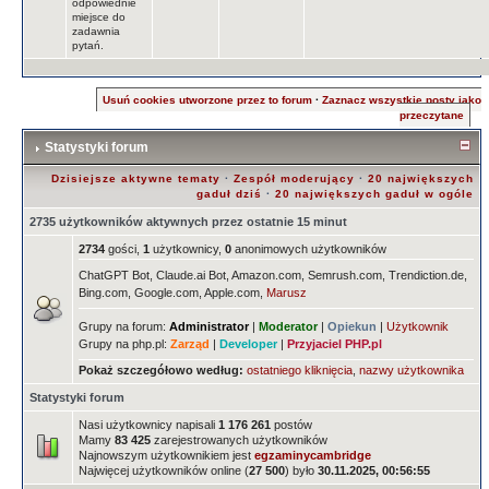
odpowiednie
miejsce do
zadawnia
pytań.
Usuń cookies utworzone przez to forum
·
Zaznacz wszystkie posty jako
przeczytane
Statystyki forum
Dzisiejsze aktywne tematy
·
Zespół moderujący
·
20 największych
gaduł dziś
·
20 największych gaduł w ogóle
2735 użytkowników aktywnych przez ostatnie 15 minut
2734
gości,
1
użytkownicy,
0
anonimowych użytkowników
ChatGPT Bot, Claude.ai Bot, Amazon.com, Semrush.com, Trendiction.de,
Bing.com, Google.com, Apple.com,
Marusz
Grupy na forum:
Administrator
|
Moderator
|
Opiekun
|
Użytkownik
Grupy na php.pl:
Zarząd
|
Developer
|
Przyjaciel PHP.pl
Pokaż szczegółowo według:
ostatniego kliknięcia
,
nazwy użytkownika
Statystyki forum
Nasi użytkownicy napisali
1 176 261
postów
Mamy
83 425
zarejestrowanych użytkowników
Najnowszym użytkownikiem jest
egzaminycambridge
Najwięcej użytkowników online (
27 500
) było
30.11.2025, 00:56:55