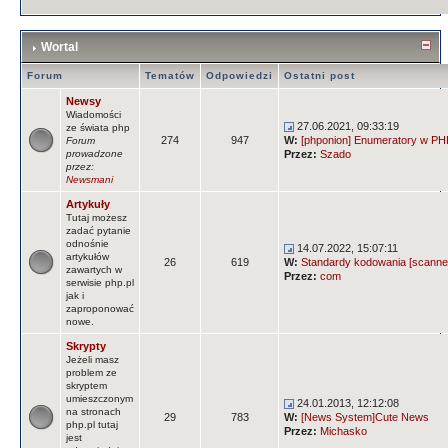
Wortal
Forum
Tematów
Odpowiedzi
Ostatni post
Newsy
Wiadomości
27.06.2021, 09:33:19
ze świata php
274
947
W:
[phponion] Enumeratory w PHP
Forum
prowadzone
Przez:
Szado
przez:
Newsmani
Artykuły
Tutaj możesz
zadać pytanie
odnośnie
14.07.2022, 15:07:11
artykułów
26
619
W:
Standardy kodowania [scanne
zawartych w
Przez:
com
serwisie php.pl
jak i
zaproponować
nowe.
Skrypty
Jeżeli masz
problem ze
skryptem
umieszczonym
24.01.2013, 12:12:08
na stronach
29
783
W:
[News System]Cute News
php.pl tutaj
Przez:
Michasko
jest