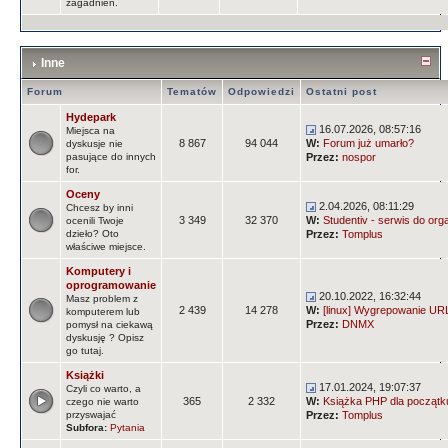
zagadnień.
Inne
Forum
Tematów
Odpowiedzi
Ostatni post
Hydepark
16.07.2026, 08:57:16
Miejsca na
8 867
94 044
W:
Forum już umarło?
dyskusje nie
pasujące do innych
Przez:
nospor
for.
Oceny
2.04.2026, 08:11:29
Chcesz by inni
3 349
32 370
W:
Studentiv - serwis do orga
ocenili Twoje
dzieło? Oto
Przez:
Tomplus
właściwe miejsce.
Komputery i
oprogramowanie
20.10.2022, 16:32:44
Masz problem z
2 439
14 278
W:
[linux] Wygrepowanie URLi
komputerem lub
Przez:
DNMX
pomysł na ciekawą
dyskusję ? Opisz
go tutaj.
Książki
17.01.2024, 19:07:37
Czyli co warto, a
365
2 332
W:
Książka PHP dla początk
czego nie warto
przyswajać
Przez:
Tomplus
Subfora:
Pytania