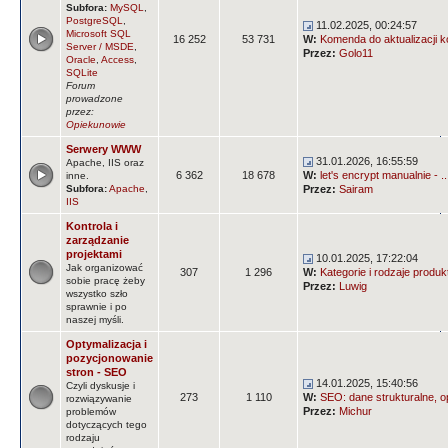
Subfora:
MySQL
,
PostgreSQL
,
11.02.2025, 00:24:57
Microsoft SQL
16 252
53 731
W:
Komenda do aktualizacji k
Server / MSDE
,
Przez:
Golo11
Oracle
,
Access
,
SQLite
Forum
prowadzone
przez:
Opiekunowie
Serwery WWW
31.01.2026, 16:55:59
Apache, IIS oraz
6 362
18 678
W:
let's encrypt manualnie - ..
inne.
Subfora:
Apache
,
Przez:
Sairam
IIS
Kontrola i
zarządzanie
projektami
10.01.2025, 17:22:04
Jak organizować
307
1 296
W:
Kategorie i rodzaje produ
sobie pracę żeby
Przez:
Luwig
wszystko szło
sprawnie i po
naszej myśli.
Optymalizacja i
pozycjonowanie
stron - SEO
14.01.2025, 15:40:56
Czyli dyskusje i
273
1 110
W:
SEO: dane strukturalne, op
rozwiązywanie
Przez:
Michur
problemów
dotyczących tego
rodzaju