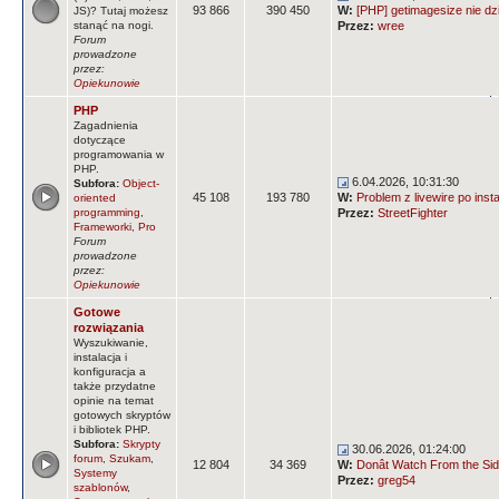
93 866
390 450
W:
[PHP] getimagesize nie dz
JS)? Tutaj możesz
stanąć na nogi.
Przez:
wree
Forum
prowadzone
przez:
Opiekunowie
PHP
Zagadnienia
dotyczące
programowania w
PHP.
6.04.2026, 10:31:30
Subfora:
Object-
45 108
193 780
W:
Problem z livewire po insta
oriented
programming
,
Przez:
StreetFighter
Frameworki
,
Pro
Forum
prowadzone
przez:
Opiekunowie
Gotowe
rozwiązania
Wyszukiwanie,
instalacja i
konfiguracja a
także przydatne
opinie na temat
gotowych skryptów
i bibliotek PHP.
Subfora:
Skrypty
30.06.2026, 01:24:00
forum
,
Szukam
,
12 804
34 369
W:
Donât Watch From the Side
Systemy
Przez:
greg54
szablonów
,