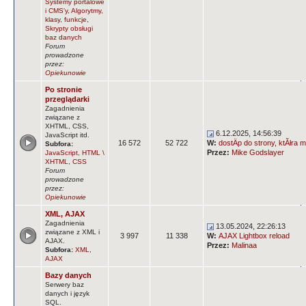
Systemy portalowe
i CMS'y
,
Algorytmy,
klasy, funkcje
,
Skrypty obsługi
baz danych
Forum
prowadzone
przez:
Opiekunowie
Po stronie
przeglądarki
Zagadnienia
związane z
XHTML, CSS,
6.12.2025, 14:56:39
JavaScript itd.
16 572
52 722
W:
dostÄp do strony, ktĂłra m
Subfora:
Przez:
Mike Godslayer
JavaScript
,
HTML \
XHTML
,
CSS
Forum
prowadzone
przez:
Opiekunowie
XML, AJAX
Zagadnienia
13.05.2024, 22:26:13
związane z XML i
3 997
11 338
W:
AJAX Lightbox reload
AJAX.
Przez:
Malinaa
Subfora:
XML
,
AJAX
Bazy danych
Serwery baz
danych i język
SQL.