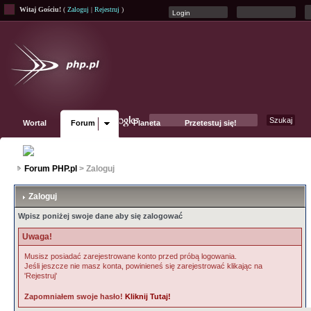
Witaj Gościu!
(
Zaloguj
|
Rejestruj
)
Wortal
Forum
Planeta
Przetestuj się!
Fanpage
Forum PHP.pl
> Zaloguj
Zaloguj
Wpisz poniżej swoje dane aby się zalogować
Uwaga!
Musisz posiadać zarejestrowane konto przed próbą logowania.
Jeśli jeszcze nie masz konta, powinieneś się zarejestrować klikając na
'Rejestruj'
Zapomniałem swoje hasło!
Kliknij Tutaj!