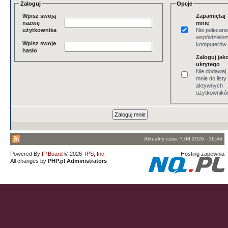
Zaloguj
Opcje
Wpisz swoją
Zapamiętaj
nazwę
mnie
użytkownika
Nie polecane
współdzielo
Wpisz swoje
komputerów
hasło
Zaloguj jak
ukrytego
Nie dodawaj
mnie do listy
aktywnych
użytkownik
Aktualny czas: 7.08.2026 - 16:46
Powered By
IP.Board
© 2026
IPS, Inc
.
Hosting zapewnia
All changes by
PHP.pl Administrators