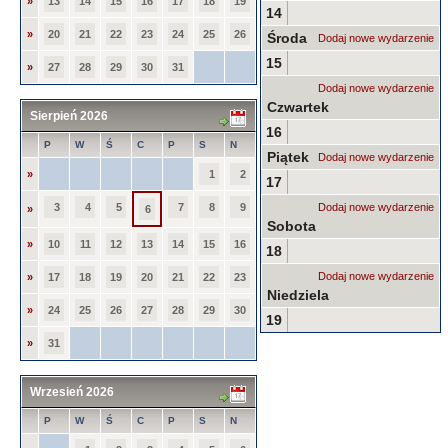
»
13
14
15
16
17
18
19
14
»
20
21
22
23
24
25
26
Środa
Dodaj nowe wydarzenie
15
»
27
28
29
30
31
Dodaj nowe wydarzenie
Czwartek
Sierpień 2026
16
P
W
Ś
C
P
S
N
Piątek
Dodaj nowe wydarzenie
»
1
2
17
3
4
5
7
8
9
Dodaj nowe wydarzenie
»
6
Sobota
»
10
11
12
13
14
15
16
18
Dodaj nowe wydarzenie
»
17
18
19
20
21
22
23
Niedziela
»
24
25
26
27
28
29
30
19
»
31
Wrzesień 2026
P
W
Ś
C
P
S
N