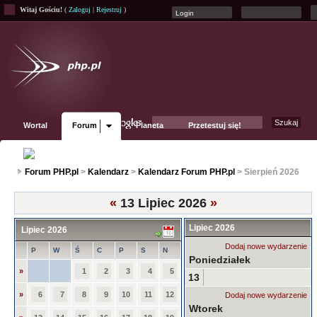
Witaj Gościu!
(
Zaloguj
|
Rejestruj
)
Wortal
Forum
Planeta
Przetestuj się!
Fanpage
Forum PHP.pl
>
Kalendarz
>
Kalendarz Forum PHP.pl
> Sierpień 2026
«
13 Lipiec 2026
»
Lipiec 2026
Lipiec 2026
Dodaj nowe wydarzenie
P
W
Ś
C
P
S
N
Poniedziałek
»
1
2
3
4
5
13
»
6
7
8
9
10
11
12
Dodaj nowe wydarzenie
Wtorek