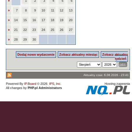
»
1
2
3
4
5
6
»
7
8
9
10
11
12
13
»
14
15
16
17
18
19
20
»
21
22
23
24
25
26
27
»
28
29
30
Dodaj nowe wydarzenie
Zobacz aktualny miesiąc
Zobacz aktualny
tydzień
Aktualny czas: 6.08.2026 - 23:41
Powered By
IP.Board
© 2026
IPS, Inc
.
Hosting zapewnia
All changes by
PHP.pl Administrators