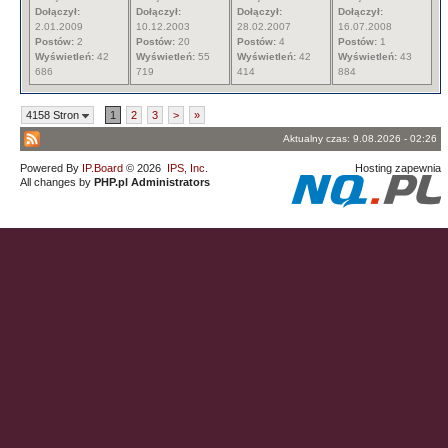
Dołączył:
Dołączył:
Dołączył:
Dołączył:
2.01.2009
10.12.2003
28.02.2007
16.07.2008
Postów:
2
Postów:
20
Postów:
4
Postów:
1
Wyświetleń:
42
Wyświetleń:
55
Wyświetleń:
42
Wyświetleń:
43
686
719
414
884
4158 Stron
1
2
3
>
»
Aktualny czas: 9.08.2026 - 02:26
Powered By
IP.Board
© 2026
IPS, Inc
.
Hosting zapewnia
All changes by
PHP.pl Administrators