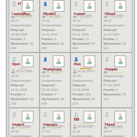
#7
LamisilBuy
#BudInf
#camel
#Druid
18.09.2009 -
1.12.2011 -
5.10.2005 -
2.01.2006 -
08:13
13:31
10:04
18:05
Zarejestrowani
Zarejestrowani
Zarejestrowani
Zarejestrowani
Dołączył:
Dołączył:
Dołączył:
Dołączył:
18.09.2009
14.01.2011
25.11.2003
11.03.2005
Postów:
0
Postów:
0
Postów:
15
Postów:
5
Wyświetleń:
42
Wyświetleń:
42
Wyświetleń:
55
Wyświetleń:
54
330
082
964
916
#gun
#luq
#kredytowe
#magda
26.01.2009 -
11.12.2015 -
31.01.2022 -
--
19:57
01:49
23:35
Zarejestrowani
Zarejestrowani
Zarejestrowani
Zarejestrowani
Dołączył:
Dołączył:
Dołączył:
Dołączył:
27.04.2003
18.01.2009
25.03.2013
22.05.2008
Postów:
0
Postów:
0
Postów:
0
Postów:
589
Wyświetleń:
55
Wyświetleń:
42
Wyświetleń:
46
Wyświetleń:
53
415
219
638
224
$$$
#makx#
#sigsegv
$ApeX
2.01.2009 -
12.04.2005 -
25.09.2007 -
2.09.2008 -
19:54
17:33
11:32
18:06
Zarejestrowani
Zarejestrowani
Zarejestrowani
Zarejestrowani