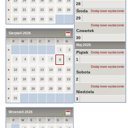
»
13
14
15
16
17
18
19
28
»
20
21
22
23
24
25
26
Środa
Dodaj nowe wydarzenie
29
»
27
28
29
30
31
Dodaj nowe wydarzenie
Czwartek
Sierpień 2026
30
P
W
Ś
C
P
S
N
Maj 2026
»
1
2
Piątek
Dodaj nowe wydarzenie
1
3
4
5
6
7
9
»
8
Dodaj nowe wydarzenie
»
10
11
12
13
14
15
16
Sobota
2
»
17
18
19
20
21
22
23
Dodaj nowe wydarzenie
»
24
25
26
27
28
29
30
Niedziela
»
31
3
Wrzesień 2026
P
W
Ś
C
P
S
N