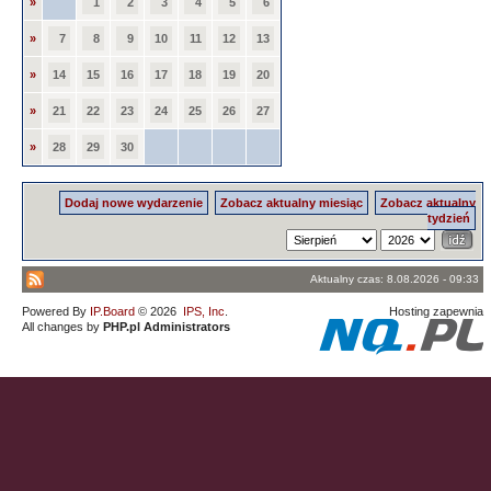
»
1
2
3
4
5
6
»
7
8
9
10
11
12
13
»
14
15
16
17
18
19
20
»
21
22
23
24
25
26
27
»
28
29
30
Dodaj nowe wydarzenie
Zobacz aktualny miesiąc
Zobacz aktualny
tydzień
Aktualny czas: 8.08.2026 - 09:33
Powered By
IP.Board
© 2026
IPS, Inc
.
Hosting zapewnia
All changes by
PHP.pl Administrators