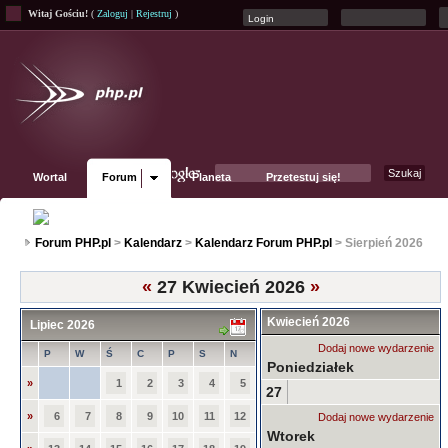
Witaj Gościu!
(
Zaloguj
|
Rejestruj
)
Wortal
Forum
Planeta
Przetestuj się!
Fanpage
Forum PHP.pl
>
Kalendarz
>
Kalendarz Forum PHP.pl
> Sierpień 2026
«
27 Kwiecień 2026
»
Kwiecień 2026
Lipiec 2026
Dodaj nowe wydarzenie
P
W
Ś
C
P
S
N
Poniedziałek
»
1
2
3
4
5
27
»
6
7
8
9
10
11
12
Dodaj nowe wydarzenie
Wtorek