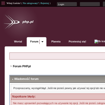
Witaj Gościu!
(
Nie zalogowany?
|
Rejestruj
)
Wortal
Forum
Planeta
Przetestuj się!
Forum PHP.pl
Wiadomość forum
Przepraszamy, wystąpił błąd. Jeśli nie jesteś pewny jak używać tej opcji lub ni
Napotkane błędy:
Nie masz uprawnień pozwalających na używanie tej opcji. Jeśli nie jesteś zalogow