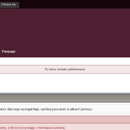
Fanpage
To menu zostało zablokowane
e wiesz dlaczego wystąpił błąd, spróbuj poszukać w plikach pomocy.
any, zrób to korzystając z formularza poniżej.