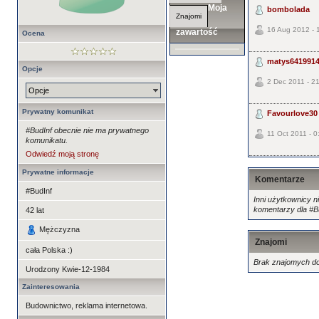
Moja
bombolada
Znajomi
16 Aug 2012 - 
zawartość
Ocena
matys641991
Opcje
2 Dec 2011 - 2
Opcje
Prywatny komunikat
Favourlove30
#BudInf obecnie nie ma prywatnego
11 Oct 2011 - 0
komunikatu.
Odwiedź moją stronę
Prywatne informacje
Komentarze
#BudInf
Inni użytkownicy ni
komentarzy dla #B
42
lat
Mężczyzna
Znajomi
cała Polska :)
Brak znajomych do
Urodzony
Kwie-12-1984
Zainteresowania
Budownictwo, reklama internetowa.