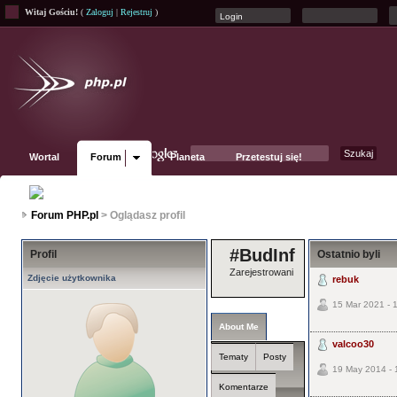
Witaj Gościu!
(
Zaloguj
|
Rejestruj
)
Wortal
Forum
Planeta
Przetestuj się!
Fanpage
Forum PHP.pl
> Oglądasz profil
#BudInf
Profil
Ostatnio byli
Zarejestrowani
Zdjęcie użytkownika
rebuk
15 Mar 2021 - 
About Me
valcoo30
Tematy
Posty
19 May 2014 - 
Komentarze