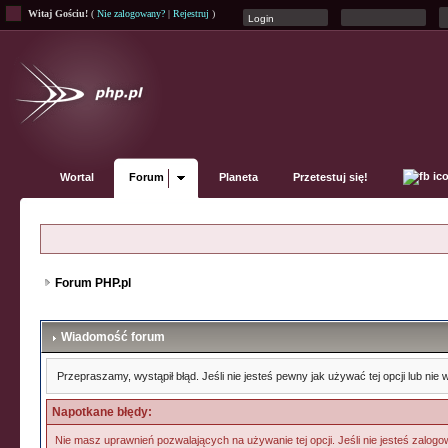
Witaj Gościu!
(
Nie zalogowany?
|
Rejestruj
)
Wortal
Forum
Planeta
Przetestuj się!
Forum PHP.pl
Wiadomość forum
Przepraszamy, wystąpił błąd. Jeśli nie jesteś pewny jak używać tej opcji lub ni
Napotkane błędy:
Nie masz uprawnień pozwalających na używanie tej opcji. Jeśli nie jesteś zalogow