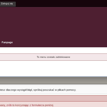
Fanpage
To menu zostało zablokowane
e wiesz dlaczego wystąpił błąd, spróbuj poszukać w plikach pomocy.
any, zrób to korzystając z formularza poniżej.