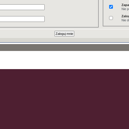
Zapa
Nie p
Zalo
Nie d