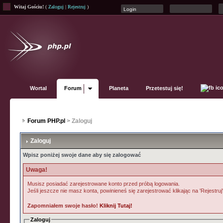
Witaj Gościu!
(
Zaloguj
|
Rejestruj
)
Wortal
Forum
Planeta
Przetestuj się!
Forum PHP.pl
> Zaloguj
Zaloguj
Wpisz poniżej swoje dane aby się zalogować
Uwaga!
Musisz posiadać zarejestrowane konto przed próbą logowania.
Jeśli jeszcze nie masz konta, powinieneś się zarejestrować klikając na 'Rejestruj
Zapomniałem swoje hasło!
Kliknij Tutaj!
Zaloguj