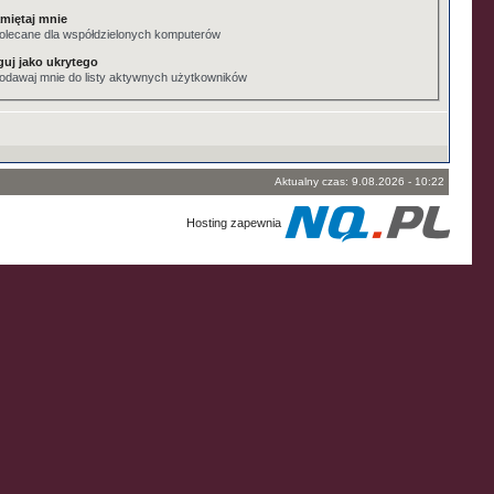
miętaj mnie
olecane dla współdzielonych komputerów
guj jako ukrytego
odawaj mnie do listy aktywnych użytkowników
Aktualny czas: 9.08.2026 - 10:22
Hosting zapewnia