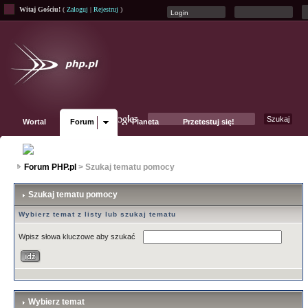
Witaj Gościu!
(
Zaloguj
|
Rejestruj
)
Wortal
Forum
Planeta
Przetestuj się!
Fanpage
Forum PHP.pl
> Szukaj tematu pomocy
Szukaj tematu pomocy
Wybierz temat z listy lub szukaj tematu
Wpisz słowa kluczowe aby szukać
Wybierz temat