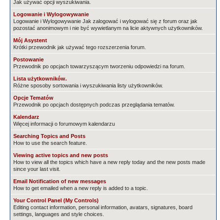
Jak używać opcji wyszukiwania.
Logowanie i Wylogowywanie
Logowanie i Wylogowywanie Jak zalogować i wylogować się z forum oraz jak
pozostać anonimowym i nie być wywietlanym na licie aktywnych użytkowników.
Mój Asystent
Krótki przewodnik jak używać tego rozszerzenia forum.
Postowanie
Przewodnik po opcjach towarzyszącym tworzeniu odpowiedzi na forum.
Lista użytkowników.
Różne sposoby sortowania i wyszukiwania listy użytkowników.
Opcje Tematów
Przewodnik po opcjach dostępnych podczas przeglądania tematów.
Kalendarz
Więcej informacji o forumowym kalendarzu
Searching Topics and Posts
How to use the search feature.
Viewing active topics and new posts
How to view all the topics which have a new reply today and the new posts made
since your last visit.
Email Notification of new messages
How to get emailed when a new reply is added to a topic.
Your Control Panel (My Controls)
Editing contact information, personal information, avatars, signatures, board
settings, languages and style choices.