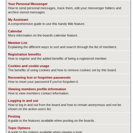
Your Personal Messenger
How to send personal messages, track them, edit your messenger folders and
archive stored messages.
My Assistant
A comprehensive guide to use this handy little feature.
Calendar
More information on the boards calendar feature.
Member List
Explaining the different ways to sort and search through the list of members.
Registration benefits
How to register and the added benefits of being a registered member.
Cookies and cookie usage
The benefits of using cookies and how to remove cookies set by this board.
Recovering lost or forgotten passwords
How to reset your password if you've forgotten it.
Viewing members profile information
How to view members contact information.
Logging in and out
How to log in and out from the board and how to remain anonymous and not be
shown on the active users list.
Posting
A guide to the features available when posting on the boards.
Topic Options
A guide to the options avaliable when viewing a topic.