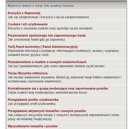
Wybierz temat z listy lub szukaj tematu
Korzyści z Rejestracji
Jak się zarejestrować i korzyści z bycia zarejestrowanym.
Cookies i ich użytkowanie
Korzyści z używania cookies oraz sposoby na ich usunięcie.
Przywracanie zgubionego lub zapomnianego hasła
Jak zresetować hasło gdy go zapomnisz.
Twój Panel kontrolny ( Panel Administracyjny)
Edytowanie informacji o kontakcie, informacjach osobistych, avatars, sygnatury,
ustawień forum, języka i skór.
Powiadomienie e-mailem o nowych wiadomościach
Jak być powiadamianym, gdy nowe odpowiedzi dodane są do tematu.
Twoja Skrzynka odbiorcza
Jak wysłać wiadomość prywatna, śledzić ją, edytować twoje foldery wiadomości i
archiwizować zachowane wiadomości.
Kontaktowanie się z grupą moderująca oraz raportowanie postów
Gdzie znaleźć listę moderatorów i administratorów forum
Przeglądanie profilu użytkownika
Jak przeglądać profil użytkownika.
Przeglądanie aktywnych tematów i nowych postów
Jak zobaczyć wszystkie tematy z nowymi ( dzisiejszymi) odpowiedziami i nowe
posty od ostatniej Twojej wizyty.
Wyszukiwanie tematów i postów