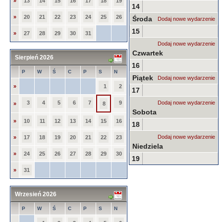
»
13
14
15
16
17
18
19
14
»
20
21
22
23
24
25
26
Środa
Dodaj nowe wydarzenie
15
»
27
28
29
30
31
Dodaj nowe wydarzenie
Czwartek
Sierpień 2026
16
P
W
Ś
C
P
S
N
Piątek
Dodaj nowe wydarzenie
»
1
2
17
3
4
5
6
7
9
Dodaj nowe wydarzenie
»
8
Sobota
»
10
11
12
13
14
15
16
18
Dodaj nowe wydarzenie
»
17
18
19
20
21
22
23
Niedziela
»
24
25
26
27
28
29
30
19
»
31
Wrzesień 2026
P
W
Ś
C
P
S
N