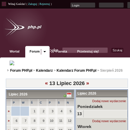
Witaj Gościu!
(
Zaloguj
|
Rejestruj
)
Wortal
Forum
Planeta
Przetestuj się!
Fanpage
Forum PHP.pl
>
Kalendarz
>
Kalendarz Forum PHP.pl
> Sierpień 2026
«
13 Lipiec 2026
»
Lipiec 2026
Lipiec 2026
Dodaj nowe wydarzenie
P
W
Ś
C
P
S
N
Poniedziałek
»
1
2
3
4
5
13
»
6
7
8
9
10
11
12
Dodaj nowe wydarzenie
Wtorek