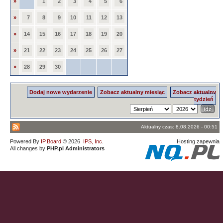
»
1
2
3
4
5
6
»
7
8
9
10
11
12
13
»
14
15
16
17
18
19
20
»
21
22
23
24
25
26
27
»
28
29
30
Dodaj nowe wydarzenie
Zobacz aktualny miesiąc
Zobacz aktualny
tydzień
Aktualny czas: 8.08.2026 - 00:51
Powered By
IP.Board
© 2026
IPS, Inc
.
Hosting zapewnia
All changes by
PHP.pl Administrators