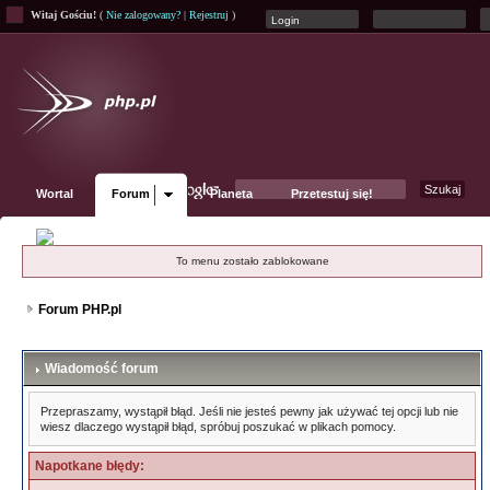
Witaj Gościu!
(
Nie zalogowany?
|
Rejestruj
)
Wortal
Forum
Planeta
Przetestuj się!
Fanpage
To menu zostało zablokowane
Forum PHP.pl
Wiadomość forum
Przepraszamy, wystąpił błąd. Jeśli nie jesteś pewny jak używać tej opcji lub nie
wiesz dlaczego wystąpił błąd, spróbuj poszukać w plikach pomocy.
Napotkane błędy: