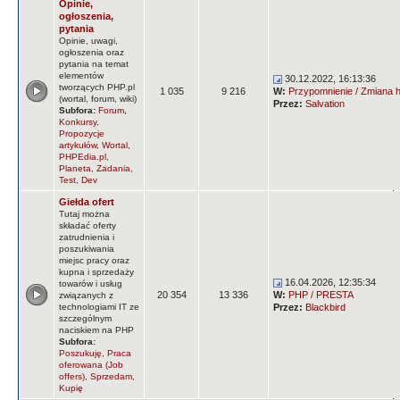
Opinie,
ogłoszenia,
pytania
Opinie, uwagi,
ogłoszenia oraz
pytania na temat
elementów
30.12.2022, 16:13:36
tworzących PHP.pl
1 035
9 216
W:
Przypomnienie / Zmiana ha
(wortal, forum, wiki)
Przez:
Salvation
Subfora:
Forum
,
Konkursy
,
Propozycje
artykułów
,
Wortal
,
PHPEdia.pl
,
Planeta
,
Zadania
,
Test
,
Dev
Giełda ofert
Tutaj można
składać oferty
zatrudnienia i
poszukiwania
miejsc pracy oraz
kupna i sprzedaży
16.04.2026, 12:35:34
towarów i usług
20 354
13 336
W:
PHP / PRESTA
związanych z
technologiami IT ze
Przez:
Blackbird
szczególnym
naciskiem na PHP
Subfora:
Poszukuję
,
Praca
oferowana (Job
offers)
,
Sprzedam
,
Kupię