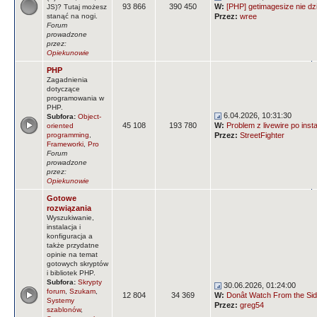
93 866
390 450
W:
[PHP] getimagesize nie dz
JS)? Tutaj możesz
stanąć na nogi.
Przez:
wree
Forum
prowadzone
przez:
Opiekunowie
PHP
Zagadnienia
dotyczące
programowania w
PHP.
6.04.2026, 10:31:30
Subfora:
Object-
45 108
193 780
W:
Problem z livewire po insta
oriented
programming
,
Przez:
StreetFighter
Frameworki
,
Pro
Forum
prowadzone
przez:
Opiekunowie
Gotowe
rozwiązania
Wyszukiwanie,
instalacja i
konfiguracja a
także przydatne
opinie na temat
gotowych skryptów
i bibliotek PHP.
Subfora:
Skrypty
30.06.2026, 01:24:00
forum
,
Szukam
,
12 804
34 369
W:
Donât Watch From the Side
Systemy
Przez:
greg54
szablonów
,