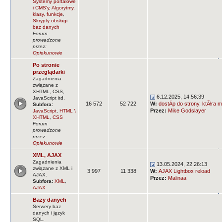
Systemy portalowe
i CMS'y
,
Algorytmy,
klasy, funkcje
,
Skrypty obsługi
baz danych
Forum
prowadzone
przez:
Opiekunowie
Po stronie
przeglądarki
Zagadnienia
związane z
XHTML, CSS,
6.12.2025, 14:56:39
JavaScript itd.
16 572
52 722
W:
dostÄp do strony, ktĂłra m
Subfora:
Przez:
Mike Godslayer
JavaScript
,
HTML \
XHTML
,
CSS
Forum
prowadzone
przez:
Opiekunowie
XML, AJAX
Zagadnienia
13.05.2024, 22:26:13
związane z XML i
3 997
11 338
W:
AJAX Lightbox reload
AJAX.
Przez:
Malinaa
Subfora:
XML
,
AJAX
Bazy danych
Serwery baz
danych i język
SQL.