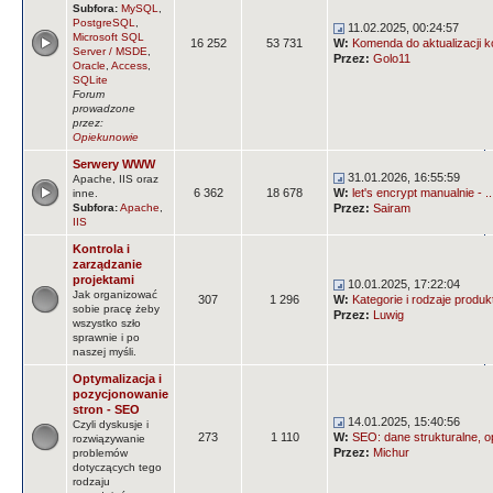
Subfora:
MySQL
,
PostgreSQL
,
11.02.2025, 00:24:57
Microsoft SQL
16 252
53 731
W:
Komenda do aktualizacji k
Server / MSDE
,
Przez:
Golo11
Oracle
,
Access
,
SQLite
Forum
prowadzone
przez:
Opiekunowie
Serwery WWW
31.01.2026, 16:55:59
Apache, IIS oraz
6 362
18 678
W:
let's encrypt manualnie - ..
inne.
Subfora:
Apache
,
Przez:
Sairam
IIS
Kontrola i
zarządzanie
projektami
10.01.2025, 17:22:04
Jak organizować
307
1 296
W:
Kategorie i rodzaje produ
sobie pracę żeby
Przez:
Luwig
wszystko szło
sprawnie i po
naszej myśli.
Optymalizacja i
pozycjonowanie
stron - SEO
14.01.2025, 15:40:56
Czyli dyskusje i
273
1 110
W:
SEO: dane strukturalne, op
rozwiązywanie
Przez:
Michur
problemów
dotyczących tego
rodzaju