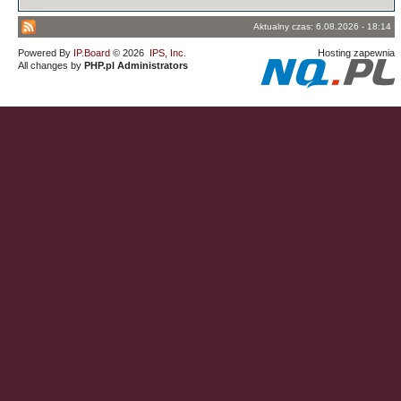
Aktualny czas: 6.08.2026 - 18:14
Powered By
IP.Board
© 2026
IPS, Inc
.
Hosting zapewnia
All changes by
PHP.pl Administrators