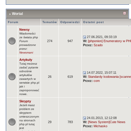
Wortal
Forum
Tematów
Odpowiedzi
Ostatni post
Newsy
Wiadomości
27.06.2021, 09:33:19
ze świata php
274
947
W:
[phponion] Enumeratory w PHP
Forum
prowadzone
Przez:
Szado
przez:
Newsmani
Artykuły
Tutaj możesz
zadać pytanie
odnośnie
14.07.2022, 15:07:11
artykułów
26
619
W:
Standardy kodowania [scanne
zawartych w
Przez:
com
serwisie php.pl
jak i
zaproponować
nowe.
Skrypty
Jeżeli masz
problem ze
skryptem
umieszczonym
24.01.2013, 12:12:08
na stronach
29
783
W:
[News System]Cute News
php.pl tutaj
Przez:
Michasko
jest