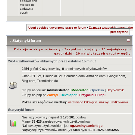
odpowiednie
miejsce do
zadawnia
pytań.
Usuń cookies utworzone przez to forum
·
Zaznacz wszystkie posty jako
przeczytane
Statystyki forum
Dzisiejsze aktywne tematy
·
Zespół moderujący
·
20 największych
gaduł dziś
·
20 największych gaduł w ogóle
2454 użytkowników aktywnych przez ostatnie 15 minut
2454
gości,
0
użytkownicy,
0
anonimowych użytkowników
ChatGPT Bot, Claude.ai Bot, Semrush.com, Amazon.com, Google.com,
Bing.com, Trendiction.de
Grupy na forum:
Administrator
|
Moderator
|
Opiekun
|
Użytkownik
Grupy na php.pl:
Zarząd
|
Developer
|
Przyjaciel PHP.pl
Pokaż szczegółowo według:
ostatniego kliknięcia
,
nazwy użytkownika
Statystyki forum
Nasi użytkownicy napisali
1 176 261
postów
Mamy
83 425
zarejestrowanych użytkowników
Najnowszym użytkownikiem jest
egzaminycambridge
Najwięcej użytkowników online (
27 500
) było
30.11.2025, 00:56:55