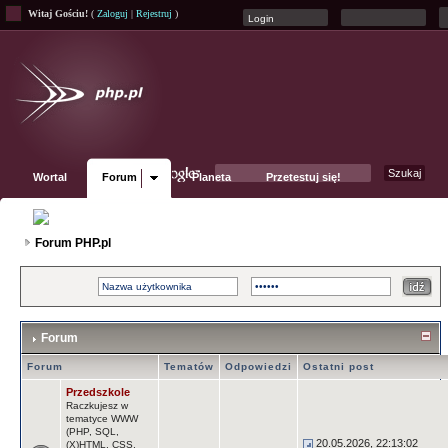
Witaj Gościu!
(
Zaloguj
|
Rejestruj
)
Wortal
Forum
Planeta
Przetestuj się!
Fanpage
Forum PHP.pl
Forum
Forum
Tematów
Odpowiedzi
Ostatni post
Przedszkole
Raczkujesz w
tematyce WWW
(PHP, SQL,
20.05.2026, 22:13:02
(X)HTML, CSS,