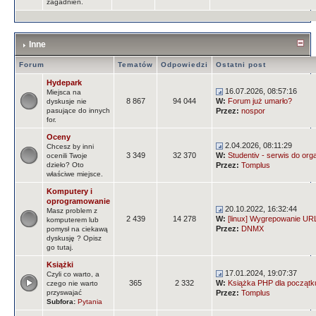
zagadnień.
Inne
Forum
Tematów
Odpowiedzi
Ostatni post
Hydepark
16.07.2026, 08:57:16
Miejsca na
8 867
94 044
W:
Forum już umarło?
dyskusje nie
pasujące do innych
Przez:
nospor
for.
Oceny
2.04.2026, 08:11:29
Chcesz by inni
3 349
32 370
W:
Studentiv - serwis do orga
ocenili Twoje
dzieło? Oto
Przez:
Tomplus
właściwe miejsce.
Komputery i
oprogramowanie
20.10.2022, 16:32:44
Masz problem z
2 439
14 278
W:
[linux] Wygrepowanie URLi
komputerem lub
Przez:
DNMX
pomysł na ciekawą
dyskusję ? Opisz
go tutaj.
Książki
17.01.2024, 19:07:37
Czyli co warto, a
365
2 332
W:
Książka PHP dla początk
czego nie warto
przyswajać
Przez:
Tomplus
Subfora:
Pytania