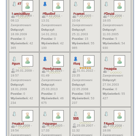
#7
LamisilBuy
#BudInf
#camel
#Druid
18.09.2009 -
1.12.2011 -
5.10.2005 -
2.01.2006 -
08:13
13:31
10:04
18:05
Zarejestrowani
Zarejestrowani
Zarejestrowani
Zarejestrowani
Dołączył:
Dołączył:
Dołączył:
Dołączył:
18.09.2009
14.01.2011
25.11.2003
11.03.2005
Postów:
0
Postów:
0
Postów:
15
Postów:
5
Wyświetleń:
42
Wyświetleń:
42
Wyświetleń:
55
Wyświetleń:
54
365
100
985
930
#gun
#luq
#kredytowe
#magda
26.01.2009 -
11.12.2015 -
31.01.2022 -
--
19:57
01:49
23:35
Zarejestrowani
Zarejestrowani
Zarejestrowani
Zarejestrowani
Dołączył:
Dołączył:
Dołączył:
Dołączył:
27.04.2003
18.01.2009
25.03.2013
22.05.2008
Postów:
0
Postów:
0
Postów:
0
Postów:
589
Wyświetleń:
55
Wyświetleń:
42
Wyświetleń:
46
Wyświetleń:
53
427
234
675
237
$$$
#makx#
#sigsegv
$ApeX
2.01.2009 -
12.04.2005 -
25.09.2007 -
2.09.2008 -
19:54
17:33
11:32
18:06
Zarejestrowani
Zarejestrowani
Zarejestrowani
Zarejestrowani