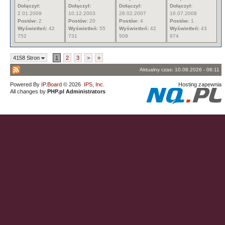
Dołączył:
Dołączył:
Dołączył:
Dołączył:
2.01.2009
10.12.2003
28.02.2007
16.07.2008
Postów:
2
Postów:
20
Postów:
4
Postów:
1
Wyświetleń:
42
Wyświetleń:
55
Wyświetleń:
42
Wyświetleń:
43
752
731
509
974
4158 Stron
1
2
3
>
»
Aktualny czas: 10.08.2026 - 06:11
Powered By
IP.Board
© 2026
IPS, Inc
.
Hosting zapewnia
All changes by
PHP.pl Administrators