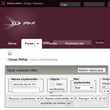
Witaj Gościu!
(
Zaloguj
|
Rejestruj
)
Wortal
Forum
Planeta
Przetestuj się!
Fanpage
Forum PHP.pl
> Lista użytkowników
Opcje szukania i filtru
Nazwa użytkownika
Zdjęcie
Płeć
Ocen
użytkownika
Więce
Tylko
niż
użytkownicy
ze
zdjęciami?
>
>
>
wyników na stronę