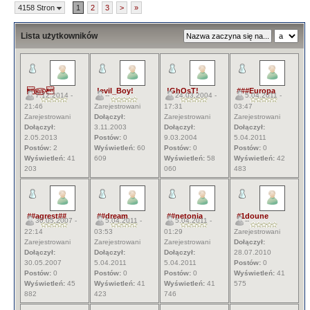
4158 Stron
1
2
3
>
»
Lista użytkowników
௵
!evil_Boy!
!GhOsT!
###Europa
7.12.2014 -
--
24.03.2004 -
5.04.2011 -
21:46
Zarejestrowani
17:31
03:47
Zarejestrowani
Dołączył:
Zarejestrowani
Zarejestrowani
Dołączył:
3.11.2003
Dołączył:
Dołączył:
2.05.2013
Postów:
0
9.03.2004
5.04.2011
Postów:
2
Wyświetleń:
60
Postów:
0
Postów:
0
Wyświetleń:
41
609
Wyświetleń:
58
Wyświetleń:
42
203
060
483
##agrest##
##dream
##netonia
#1doune
30.05.2007 -
5.04.2011 -
5.04.2011 -
--
22:14
03:53
01:29
Zarejestrowani
Zarejestrowani
Zarejestrowani
Zarejestrowani
Dołączył:
Dołączył:
Dołączył:
Dołączył:
28.07.2010
30.05.2007
5.04.2011
5.04.2011
Postów:
0
Postów:
0
Postów:
0
Postów:
0
Wyświetleń:
41
Wyświetleń:
45
Wyświetleń:
41
Wyświetleń:
41
575
882
423
746