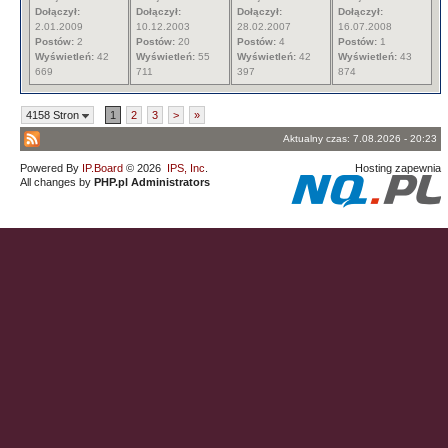
Dołączył:
Dołączył:
Dołączył:
Dołączył:
2.01.2009
10.12.2003
28.02.2007
16.07.2008
Postów:
2
Postów:
20
Postów:
4
Postów:
1
Wyświetleń:
42
Wyświetleń:
55
Wyświetleń:
42
Wyświetleń:
43
669
711
397
874
4158 Stron
1
2
3
>
»
Aktualny czas: 7.08.2026 - 20:23
Powered By
IP.Board
© 2026
IPS, Inc
.
Hosting zapewnia
All changes by
PHP.pl Administrators