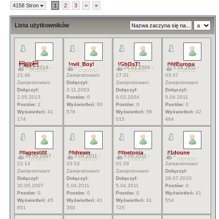
4158 Stron
1
2
3
>
»
Lista użytkowników
௵
!evil_Boy!
!GhOsT!
###Europa
7.12.2014 -
--
24.03.2004 -
5.04.2011 -
21:46
Zarejestrowani
17:31
03:47
Zarejestrowani
Dołączył:
Zarejestrowani
Zarejestrowani
Dołączył:
3.11.2003
Dołączył:
Dołączył:
2.05.2013
Postów:
0
9.03.2004
5.04.2011
Postów:
2
Wyświetleń:
60
Postów:
0
Postów:
0
Wyświetleń:
41
578
Wyświetleń:
58
Wyświetleń:
42
174
015
464
##agrest##
##dream
##netonia
#1doune
30.05.2007 -
5.04.2011 -
5.04.2011 -
--
22:14
03:53
01:29
Zarejestrowani
Zarejestrowani
Zarejestrowani
Zarejestrowani
Dołączył:
Dołączył:
Dołączył:
Dołączył:
28.07.2010
30.05.2007
5.04.2011
5.04.2011
Postów:
0
Postów:
0
Postów:
0
Postów:
0
Wyświetleń:
41
Wyświetleń:
45
Wyświetleń:
41
Wyświetleń:
41
554
851
350
725