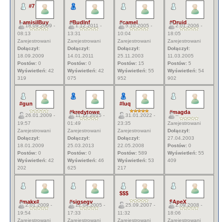
#7
LamisilBuy
#BudInf
#camel
#Druid
18.09.2009 -
1.12.2011 -
5.10.2005 -
2.01.2006 -
08:13
13:31
10:04
18:05
Zarejestrowani
Zarejestrowani
Zarejestrowani
Zarejestrowani
Dołączył:
Dołączył:
Dołączył:
Dołączył:
18.09.2009
14.01.2011
25.11.2003
11.03.2005
Postów:
0
Postów:
0
Postów:
15
Postów:
5
Wyświetleń:
42
Wyświetleń:
42
Wyświetleń:
55
Wyświetleń:
54
319
075
952
902
#gun
#luq
#kredytowe
#magda
26.01.2009 -
11.12.2015 -
31.01.2022 -
--
19:57
01:49
23:35
Zarejestrowani
Zarejestrowani
Zarejestrowani
Zarejestrowani
Dołączył:
Dołączył:
Dołączył:
Dołączył:
27.04.2003
18.01.2009
25.03.2013
22.05.2008
Postów:
0
Postów:
0
Postów:
0
Postów:
589
Wyświetleń:
55
Wyświetleń:
42
Wyświetleń:
46
Wyświetleń:
53
409
202
625
217
$$$
#makx#
#sigsegv
$ApeX
2.01.2009 -
12.04.2005 -
25.09.2007 -
2.09.2008 -
19:54
17:33
11:32
18:06
Zarejestrowani
Zarejestrowani
Zarejestrowani
Zarejestrowani