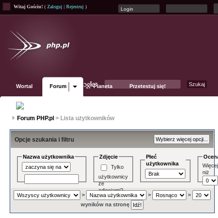
Witaj Gościu!
(
Zaloguj
|
Rejestruj
)
Wortal
Forum
Planeta
Przetestuj się!
Fanpage
Forum PHP.pl
> Lista użytkowników
Opcje szukania i filtru
Nazwa użytkownika
Zdjęcie
Płeć
Ocen
użytkownika
Więce
Tylko
niż
użytkownicy
ze
zdjęciami?
>
>
>
wyników na stronę