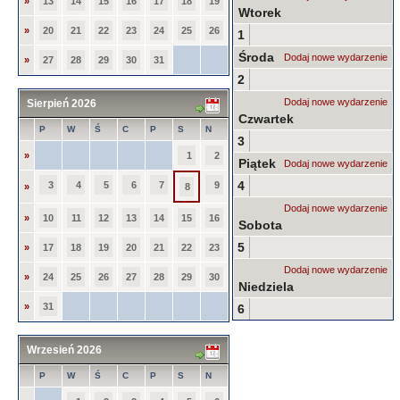
»
13
14
15
16
17
18
19
Wtorek
»
20
21
22
23
24
25
26
1
Środa
Dodaj nowe wydarzenie
»
27
28
29
30
31
2
Dodaj nowe wydarzenie
Sierpień 2026
Czwartek
P
W
Ś
C
P
S
N
3
»
1
2
Piątek
Dodaj nowe wydarzenie
4
3
4
5
6
7
9
»
8
Dodaj nowe wydarzenie
»
10
11
12
13
14
15
16
Sobota
5
»
17
18
19
20
21
22
23
Dodaj nowe wydarzenie
»
24
25
26
27
28
29
30
Niedziela
»
31
6
Wrzesień 2026
P
W
Ś
C
P
S
N