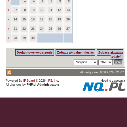
»
1
2
3
4
5
6
»
7
8
9
10
11
12
13
»
14
15
16
17
18
19
20
»
21
22
23
24
25
26
27
»
28
29
30
Dodaj nowe wydarzenie
Zobacz aktualny miesiąc
Zobacz aktualny
tydzień
Aktualny czas: 8.08.2026 - 20:07
Powered By
IP.Board
© 2026
IPS, Inc
.
Hosting zapewnia
All changes by
PHP.pl Administrators