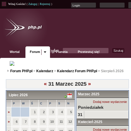
Witaj Gościu!
(
Zaloguj
|
Rejestruj
)
Wortal
Forum
Planeta
Przetestuj się!
Fanpage
Forum PHP.pl
>
Kalendarz
>
Kalendarz Forum PHP.pl
> Sierpień 2026
«
31 Marzec 2025
»
Marzec 2025
Lipiec 2026
Dodaj nowe wydarzenie
P
W
Ś
C
P
S
N
Poniedziałek
»
1
2
3
4
5
31
»
6
7
8
9
10
11
12
Kwiecień 2025
Dodaj nowe wydarzenie