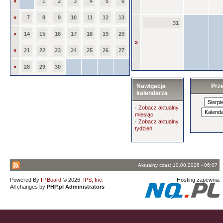
»
1
2
3
4
5
6
»
7
8
9
10
11
12
13
31
»
14
15
16
17
18
19
20
»
»
21
22
23
24
25
26
27
»
28
29
30
Nawigacja
Prze
kalendarza
·
Zobacz aktualny
miesiąc
·
Zobacz aktualny
tydzień
Aktualny czas: 10.08.2026 - 06:07
Powered By
IP.Board
© 2026
IPS, Inc
.
Hosting zapewnia
All changes by
PHP.pl Administrators