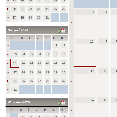
»
13
14
15
16
17
18
19
»
20
21
22
23
24
25
26
3
4
»
27
28
29
30
31
»
Sierpień 2026
P
W
Ś
C
P
S
N
11
10
»
1
2
»
»
3
4
5
6
7
8
9
11
12
13
14
15
16
»
10
17
18
»
17
18
19
20
21
22
23
»
24
25
26
27
28
29
30
»
»
31
24
25
Wrzesień 2026
P
W
Ś
C
P
S
N
»