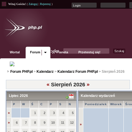
Witaj Gościu!
(
Zaloguj
|
Rejestruj
)
Wortal
Forum
Planeta
Przetestuj się!
Fanpage
Forum PHP.pl
>
Kalendarz
>
Kalendarz Forum PHP.pl
> Sierpień 2026
«
Sierpień 2026
»
Lipiec 2026
Kalendarz wydarzeń
P
W
Ś
C
P
S
N
Poniedziałek
Wtorek
Śro
»
1
2
3
4
5
»
6
7
8
9
10
11
12
»