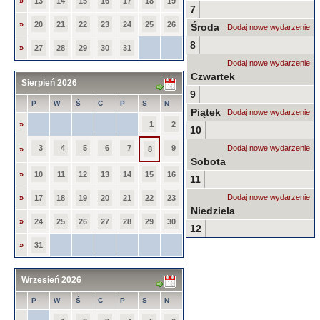
»
13
14
15
16
17
18
19
7
»
20
21
22
23
24
25
26
Środa
Dodaj nowe wydarzenie
8
»
27
28
29
30
31
Dodaj nowe wydarzenie
Czwartek
Sierpień 2026
9
P
W
Ś
C
P
S
N
Piątek
Dodaj nowe wydarzenie
»
1
2
10
3
4
5
6
7
9
Dodaj nowe wydarzenie
»
8
Sobota
»
10
11
12
13
14
15
16
11
Dodaj nowe wydarzenie
»
17
18
19
20
21
22
23
Niedziela
»
24
25
26
27
28
29
30
12
»
31
Wrzesień 2026
P
W
Ś
C
P
S
N