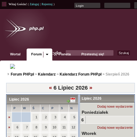
Witaj Gościu!
(
Zaloguj
|
Rejestruj
)
Wortal
Forum
Planeta
Przetestuj się!
Fanpage
Forum PHP.pl
>
Kalendarz
>
Kalendarz Forum PHP.pl
> Sierpień 2026
«
6 Lipiec 2026
»
Lipiec 2026
Lipiec 2026
Dodaj nowe wydarzenie
P
W
Ś
C
P
S
N
Poniedziałek
»
1
2
3
4
5
6
»
6
7
8
9
10
11
12
Dodaj nowe wydarzenie
Wtorek