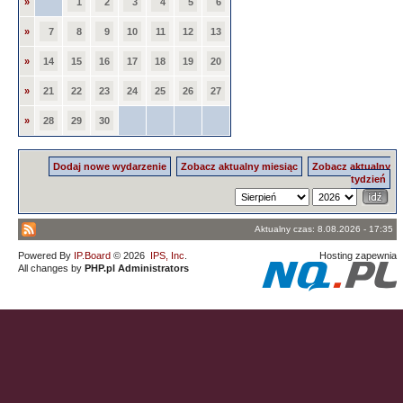
»
1
2
3
4
5
6
»
7
8
9
10
11
12
13
»
14
15
16
17
18
19
20
»
21
22
23
24
25
26
27
»
28
29
30
Dodaj nowe wydarzenie
Zobacz aktualny miesiąc
Zobacz aktualny
tydzień
Aktualny czas: 8.08.2026 - 17:35
Powered By
IP.Board
© 2026
IPS, Inc
.
Hosting zapewnia
All changes by
PHP.pl Administrators