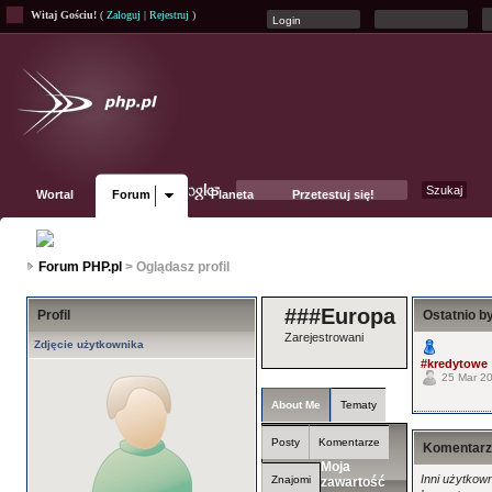
Witaj Gościu!
(
Zaloguj
|
Rejestruj
)
Wortal
Forum
Planeta
Przetestuj się!
Fanpage
Forum PHP.pl
> Oglądasz profil
###Europa
Profil
Ostatnio by
Zarejestrowani
Zdjęcie użytkownika
#kredytowe
25 Mar 20
About Me
Tematy
Posty
Komentarze
Komentarz
Moja
Inni użytkown
Znajomi
zawartość