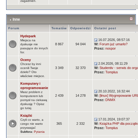
zagadnień.
Inne
Forum
Tematów
Odpowiedzi
Ostatni post
Hydepark
16.07.2026, 08:57:16
Miejsca na
8 867
94 044
W:
Forum już umarło?
dyskusje nie
pasujące do innych
Przez:
nospor
for.
Oceny
2.04.2026, 08:11:29
Chcesz by inni
3 349
32 370
W:
Studentiv - serwis do orga
ocenili Twoje
dzieło? Oto
Przez:
Tomplus
właściwe miejsce.
Komputery i
oprogramowanie
20.10.2022, 16:32:44
Masz problem z
2 439
14 278
W:
[linux] Wygrepowanie URLi
komputerem lub
Przez:
DNMX
pomysł na ciekawą
dyskusję ? Opisz
go tutaj.
Książki
17.01.2024, 19:07:37
Czyli co warto, a
365
2 332
W:
Książka PHP dla początk
czego nie warto
przyswajać
Przez:
Tomplus
Subfora:
Pytania