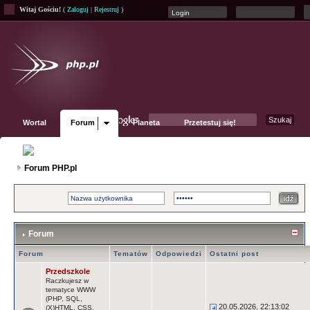
Witaj Gościu!
(
Zaloguj
|
Rejestruj
)
Wortal
Forum
Planeta
Przetestuj się!
Fanpage
Forum PHP.pl
Forum
Forum
Tematów
Odpowiedzi
Ostatni post
Przedszkole
Raczkujesz w
tematyce WWW
(PHP, SQL,
20.05.2026, 22:13:02
(X)HTML, CSS,