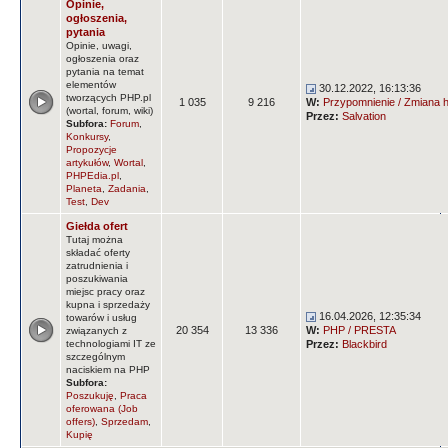
Opinie,
ogłoszenia,
pytania
Opinie, uwagi,
ogłoszenia oraz
pytania na temat
elementów
30.12.2022, 16:13:36
tworzących PHP.pl
1 035
9 216
W:
Przypomnienie / Zmiana ha
(wortal, forum, wiki)
Przez:
Salvation
Subfora:
Forum
,
Konkursy
,
Propozycje
artykułów
,
Wortal
,
PHPEdia.pl
,
Planeta
,
Zadania
,
Test
,
Dev
Giełda ofert
Tutaj można
składać oferty
zatrudnienia i
poszukiwania
miejsc pracy oraz
kupna i sprzedaży
16.04.2026, 12:35:34
towarów i usług
20 354
13 336
W:
PHP / PRESTA
związanych z
technologiami IT ze
Przez:
Blackbird
szczególnym
naciskiem na PHP
Subfora:
Poszukuję
,
Praca
oferowana (Job
offers)
,
Sprzedam
,
Kupię