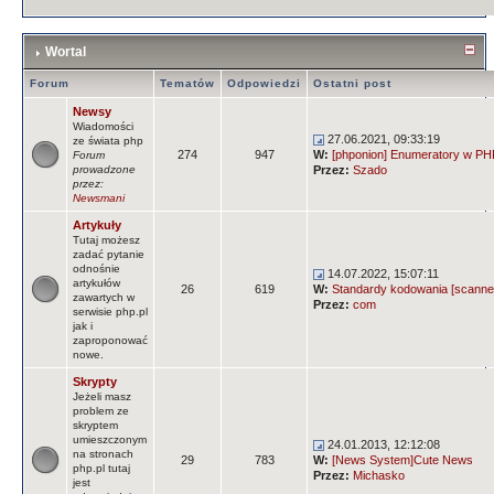
Wortal
Forum
Tematów
Odpowiedzi
Ostatni post
Newsy
Wiadomości
27.06.2021, 09:33:19
ze świata php
274
947
W:
[phponion] Enumeratory w PHP
Forum
prowadzone
Przez:
Szado
przez:
Newsmani
Artykuły
Tutaj możesz
zadać pytanie
odnośnie
14.07.2022, 15:07:11
artykułów
26
619
W:
Standardy kodowania [scanne
zawartych w
Przez:
com
serwisie php.pl
jak i
zaproponować
nowe.
Skrypty
Jeżeli masz
problem ze
skryptem
umieszczonym
24.01.2013, 12:12:08
na stronach
29
783
W:
[News System]Cute News
php.pl tutaj
Przez:
Michasko
jest