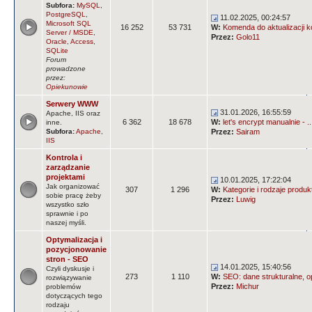
Subfora:
MySQL
,
PostgreSQL
,
11.02.2025, 00:24:57
Microsoft SQL
16 252
53 731
W:
Komenda do aktualizacji k
Server / MSDE
,
Przez:
Golo11
Oracle
,
Access
,
SQLite
Forum
prowadzone
przez:
Opiekunowie
Serwery WWW
31.01.2026, 16:55:59
Apache, IIS oraz
6 362
18 678
W:
let's encrypt manualnie - ..
inne.
Subfora:
Apache
,
Przez:
Sairam
IIS
Kontrola i
zarządzanie
projektami
10.01.2025, 17:22:04
Jak organizować
307
1 296
W:
Kategorie i rodzaje produ
sobie pracę żeby
Przez:
Luwig
wszystko szło
sprawnie i po
naszej myśli.
Optymalizacja i
pozycjonowanie
stron - SEO
14.01.2025, 15:40:56
Czyli dyskusje i
273
1 110
W:
SEO: dane strukturalne, op
rozwiązywanie
Przez:
Michur
problemów
dotyczących tego
rodzaju