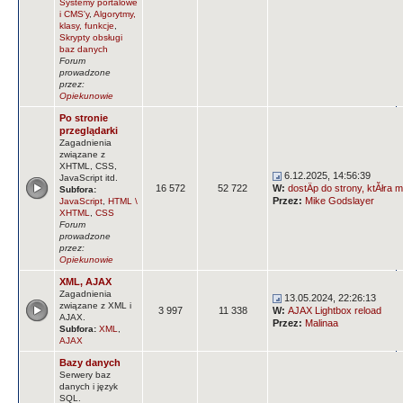
Systemy portalowe
i CMS'y
,
Algorytmy,
klasy, funkcje
,
Skrypty obsługi
baz danych
Forum
prowadzone
przez:
Opiekunowie
Po stronie
przeglądarki
Zagadnienia
związane z
XHTML, CSS,
6.12.2025, 14:56:39
JavaScript itd.
16 572
52 722
W:
dostÄp do strony, ktĂłra m
Subfora:
Przez:
Mike Godslayer
JavaScript
,
HTML \
XHTML
,
CSS
Forum
prowadzone
przez:
Opiekunowie
XML, AJAX
Zagadnienia
13.05.2024, 22:26:13
związane z XML i
3 997
11 338
W:
AJAX Lightbox reload
AJAX.
Przez:
Malinaa
Subfora:
XML
,
AJAX
Bazy danych
Serwery baz
danych i język
SQL.