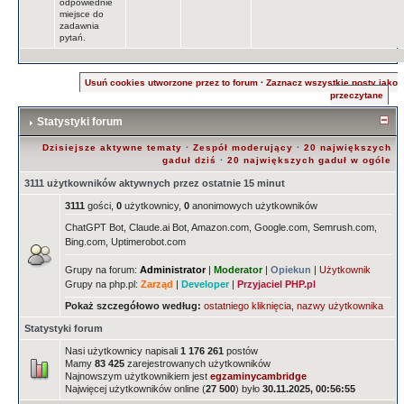
odpowiednie
miejsce do
zadawnia
pytań.
Usuń cookies utworzone przez to forum
·
Zaznacz wszystkie posty jako
przeczytane
Statystyki forum
Dzisiejsze aktywne tematy
·
Zespół moderujący
·
20 największych
gaduł dziś
·
20 największych gaduł w ogóle
3111 użytkowników aktywnych przez ostatnie 15 minut
3111
gości,
0
użytkownicy,
0
anonimowych użytkowników
ChatGPT Bot, Claude.ai Bot, Amazon.com, Google.com, Semrush.com,
Bing.com, Uptimerobot.com
Grupy na forum:
Administrator
|
Moderator
|
Opiekun
|
Użytkownik
Grupy na php.pl:
Zarząd
|
Developer
|
Przyjaciel PHP.pl
Pokaż szczegółowo według:
ostatniego kliknięcia
,
nazwy użytkownika
Statystyki forum
Nasi użytkownicy napisali
1 176 261
postów
Mamy
83 425
zarejestrowanych użytkowników
Najnowszym użytkownikiem jest
egzaminycambridge
Najwięcej użytkowników online (
27 500
) było
30.11.2025, 00:56:55