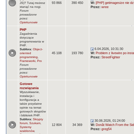
93 866
390 450
W:
[PHP] getimagesize nie dz
JS)? Tutaj możesz
stanąć na nogi.
Przez:
wree
Forum
prowadzone
przez:
Opiekunowie
PHP
Zagadnienia
dotyczące
programowania w
PHP.
6.04.2026, 10:31:30
Subfora:
Object-
45 108
193 780
W:
Problem z livewire po insta
oriented
programming
,
Przez:
StreetFighter
Frameworki
,
Pro
Forum
prowadzone
przez:
Opiekunowie
Gotowe
rozwiązania
Wyszukiwanie,
instalacja i
konfiguracja a
także przydatne
opinie na temat
gotowych skryptów
i bibliotek PHP.
Subfora:
Skrypty
30.06.2026, 01:24:00
forum
,
Szukam
,
12 804
34 369
W:
Donât Watch From the Side
Systemy
Przez:
greg54
szablonów
,