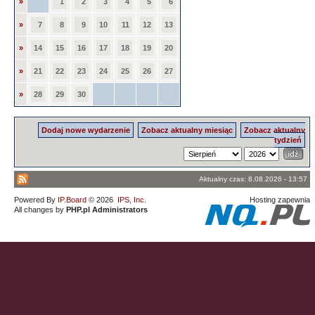
»
1
2
3
4
5
6
»
7
8
9
10
11
12
13
»
14
15
16
17
18
19
20
»
21
22
23
24
25
26
27
»
28
29
30
Dodaj nowe wydarzenie
Zobacz aktualny miesiąc
Zobacz aktualny
tydzień
Aktualny czas: 8.08.2026 - 13:57
Powered By
IP.Board
© 2026
IPS, Inc
.
Hosting zapewnia
All changes by
PHP.pl Administrators