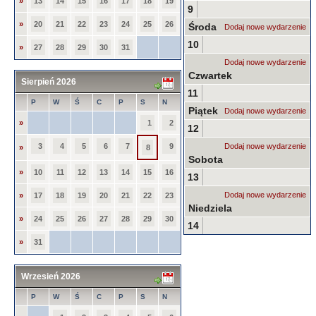
»
13
14
15
16
17
18
19
9
»
20
21
22
23
24
25
26
Środa
Dodaj nowe wydarzenie
10
»
27
28
29
30
31
Dodaj nowe wydarzenie
Czwartek
Sierpień 2026
11
P
W
Ś
C
P
S
N
Piątek
Dodaj nowe wydarzenie
»
1
2
12
3
4
5
6
7
9
Dodaj nowe wydarzenie
»
8
Sobota
»
10
11
12
13
14
15
16
13
Dodaj nowe wydarzenie
»
17
18
19
20
21
22
23
Niedziela
»
24
25
26
27
28
29
30
14
»
31
Wrzesień 2026
P
W
Ś
C
P
S
N