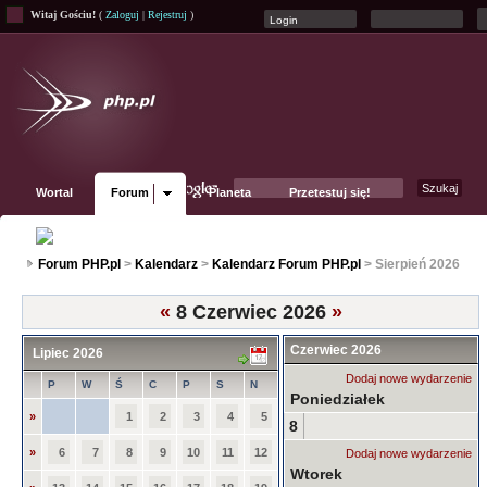
Witaj Gościu!
(
Zaloguj
|
Rejestruj
)
Wortal
Forum
Planeta
Przetestuj się!
Fanpage
Forum PHP.pl
>
Kalendarz
>
Kalendarz Forum PHP.pl
> Sierpień 2026
«
8 Czerwiec 2026
»
Czerwiec 2026
Lipiec 2026
Dodaj nowe wydarzenie
P
W
Ś
C
P
S
N
Poniedziałek
»
1
2
3
4
5
8
»
6
7
8
9
10
11
12
Dodaj nowe wydarzenie
Wtorek