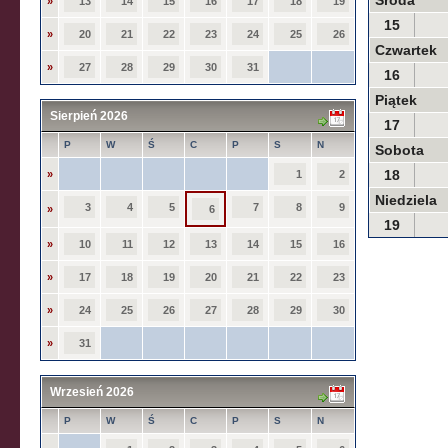
Środa
»
13
14
15
16
17
18
19
15
»
20
21
22
23
24
25
26
Czwartek
»
27
28
29
30
31
16
Piątek
Sierpień 2026
17
P
W
Ś
C
P
S
N
Sobota
18
»
1
2
Niedziela
3
4
5
7
8
9
»
6
19
»
10
11
12
13
14
15
16
»
17
18
19
20
21
22
23
»
24
25
26
27
28
29
30
»
31
Wrzesień 2026
P
W
Ś
C
P
S
N