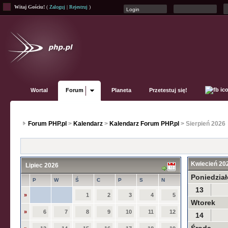
Witaj Gościu!
(
Zaloguj
|
Rejestruj
)
Wortal
Forum
Planeta
Przetestuj się!
Forum PHP.pl
>
Kalendarz
>
Kalendarz Forum PHP.pl
> Sierpień 2026
Kwiecień 20
Lipiec 2026
Poniedział
P
W
Ś
C
P
S
N
13
»
1
2
3
4
5
Wtorek
»
6
7
8
9
10
11
12
14