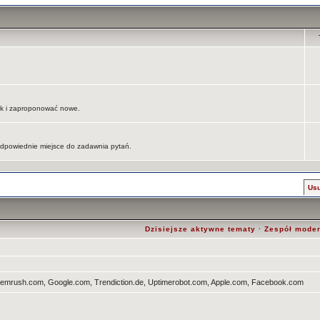
jak i zaproponować nowe.
 odpowiednie miejsce do zadawnia pytań.
Usu
Dzisiejsze aktywne tematy
·
Zespół mode
Semrush.com, Google.com, Trendiction.de, Uptimerobot.com, Apple.com, Facebook.com