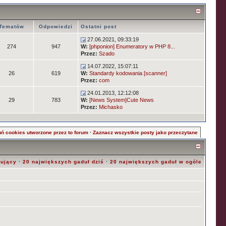
Tematów
Odpowiedzi
Ostatni post
27.06.2021, 09:33:19
274
947
W:
[phponion] Enumeratory w PHP 8...
Przez:
Szado
14.07.2022, 15:07:11
26
619
W:
Standardy kodowania [scanner]
Przez:
com
24.01.2013, 12:12:08
29
783
W:
[News System]Cute News
Przez:
Michasko
ń cookies utworzone przez to forum
·
Zaznacz wszystkie posty jako przeczytane
rujący
·
20 największych gaduł dziś
·
20 największych gaduł w ogóle