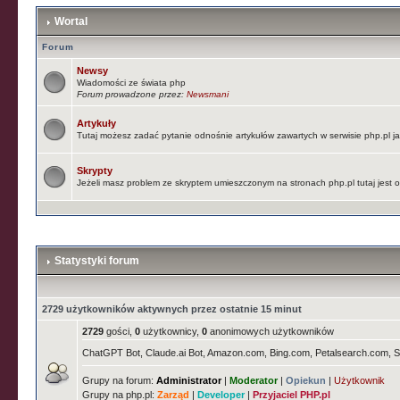
Wortal
Forum
Newsy
Wiadomości ze świata php
Forum prowadzone przez:
Newsmani
Artykuły
Tutaj możesz zadać pytanie odnośnie artykułów zawartych w serwisie php.pl 
Skrypty
Jeżeli masz problem ze skryptem umieszczonym na stronach php.pl tutaj jest
Statystyki forum
2729 użytkowników aktywnych przez ostatnie 15 minut
2729
gości,
0
użytkownicy,
0
anonimowych użytkowników
ChatGPT Bot, Claude.ai Bot, Amazon.com, Bing.com, Petalsearch.com, 
Grupy na forum:
Administrator
|
Moderator
|
Opiekun
|
Użytkownik
Grupy na php.pl:
Zarząd
|
Developer
|
Przyjaciel PHP.pl