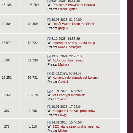
6.04.2026, 10:31:30
45 108
193 780
W:
Problem z livewire po instalac...
Przez:
StreetFighter
30.06.2026, 01:24:00
12 804
34 369
W:
Donât Watch From the Sidelin...
Przez:
greg54
6.12.2025, 14:56:39
16 572
52 722
W:
dostÄp do strony, ktĂłra ma p...
Przez:
Mike Godslayer
13.05.2024, 22:26:13
3 997
11 338
W:
AJAX Lightbox reload
Przez:
Malinaa
11.02.2025, 00:24:57
16 252
53 731
W:
Komenda do aktualizacji kolumn...
Przez:
Golo11
31.01.2026, 16:55:59
6 362
18 678
W:
let's encrypt manualnie - ...
Przez:
Sairam
10.01.2025, 17:22:04
307
1 296
W:
Kategorie i rodzaje produktów
Przez:
Luwig
14.01.2025, 15:40:56
273
1 110
W:
SEO: dane strukturalne, open g...
Przez:
Michur