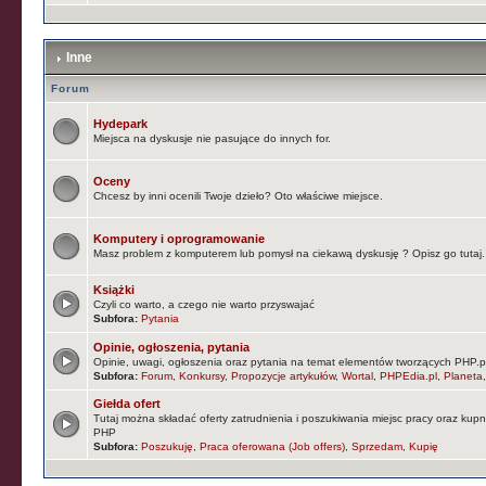
Inne
Forum
Hydepark
Miejsca na dyskusje nie pasujące do innych for.
Oceny
Chcesz by inni ocenili Twoje dzieło? Oto właściwe miejsce.
Komputery i oprogramowanie
Masz problem z komputerem lub pomysł na ciekawą dyskusję ? Opisz go tutaj.
Książki
Czyli co warto, a czego nie warto przyswajać
Subfora:
Pytania
Opinie, ogłoszenia, pytania
Opinie, uwagi, ogłoszenia oraz pytania na temat elementów tworzących PHP.pl (
Subfora:
Forum
,
Konkursy
,
Propozycje artykułów
,
Wortal
,
PHPEdia.pl
,
Planeta
Giełda ofert
Tutaj można składać oferty zatrudnienia i poszukiwania miejsc pracy oraz kup
PHP
Subfora:
Poszukuję
,
Praca oferowana (Job offers)
,
Sprzedam
,
Kupię