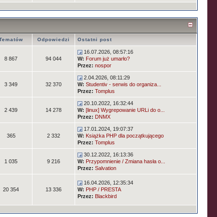
Tematów
Odpowiedzi
Ostatni post
16.07.2026, 08:57:16
8 867
94 044
W:
Forum już umarło?
Przez:
nospor
2.04.2026, 08:11:29
3 349
32 370
W:
Studentiv - serwis do organiza...
Przez:
Tomplus
20.10.2022, 16:32:44
2 439
14 278
W:
[linux] Wygrepowanie URLi do o...
Przez:
DNMX
17.01.2024, 19:07:37
365
2 332
W:
Książka PHP dla początkującego
Przez:
Tomplus
30.12.2022, 16:13:36
1 035
9 216
W:
Przypomnienie / Zmiana hasła o...
Przez:
Salvation
16.04.2026, 12:35:34
20 354
13 336
W:
PHP / PRESTA
Przez:
Blackbird