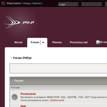
Witaj Gościu!
(
Zaloguj
|
Rejestruj
)
Wortal
Forum
Planeta
Przetestuj się!
Forum PHP.pl
Forum
Forum
Przedszkole
Raczkujesz w tematyce WWW (PHP, SQL, (X)HTML, CSS, JS)? Tutaj możesz s
Forum prowadzone przez:
Opiekunowie
PHP