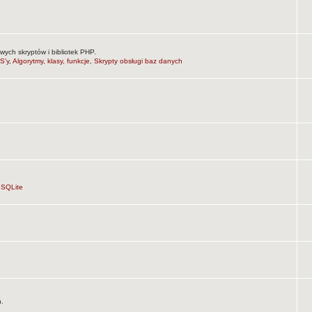
wych skryptów i bibliotek PHP.
S'y
,
Algorytmy, klasy, funkcje
,
Skrypty obsługi baz danych
,
SQLite
ń.