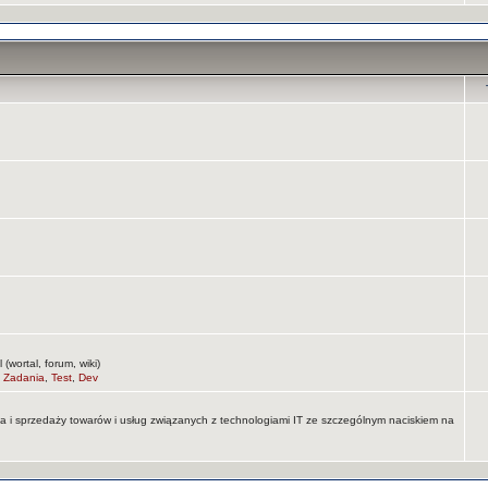
wortal, forum, wiki)
,
Zadania
,
Test
,
Dev
na i sprzedaży towarów i usług związanych z technologiami IT ze szczególnym naciskiem na