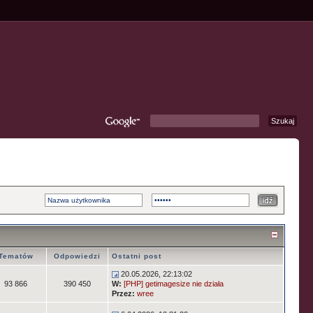
Tematów
Odpowiedzi
Ostatni post
20.05.2026, 22:13:02
93 866
390 450
W:
[PHP] getimagesize nie działa
Przez:
wree