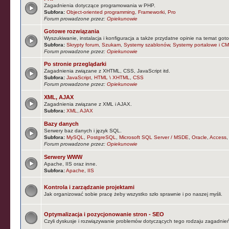
Zagadnienia dotyczące programowania w PHP.
Subfora:
Object-oriented programming
,
Frameworki
,
Pro
Forum prowadzone przez:
Opiekunowie
Gotowe rozwiązania
Wyszukiwanie, instalacja i konfiguracja a także przydatne opinie na temat goto
Subfora:
Skrypty forum
,
Szukam
,
Systemy szablonów
,
Systemy portalowe i CM
Forum prowadzone przez:
Opiekunowie
Po stronie przeglądarki
Zagadnienia związane z XHTML, CSS, JavaScript itd.
Subfora:
JavaScript
,
HTML \ XHTML
,
CSS
Forum prowadzone przez:
Opiekunowie
XML, AJAX
Zagadnienia związane z XML i AJAX.
Subfora:
XML
,
AJAX
Bazy danych
Serwery baz danych i język SQL.
Subfora:
MySQL
,
PostgreSQL
,
Microsoft SQL Server / MSDE
,
Oracle
,
Access
Forum prowadzone przez:
Opiekunowie
Serwery WWW
Apache, IIS oraz inne.
Subfora:
Apache
,
IIS
Kontrola i zarządzanie projektami
Jak organizować sobie pracę żeby wszystko szło sprawnie i po naszej myśli.
Optymalizacja i pozycjonowanie stron - SEO
Czyli dyskusje i rozwiązywanie problemów dotyczących tego rodzaju zagadnie