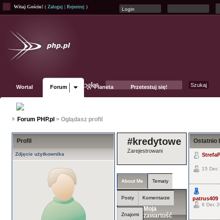
Witaj Gościu!
(
Zaloguj
|
Rejestruj
)
Wortal
Forum
Planeta
Przetestuj się!
Fanpage
Forum PHP.pl
> Oglądasz profil
#kredytowe
Profil
Ostatnio 
Zarejestrowani
Zdjęcie użytkownika
StrefaP
15 Dec 
About Me
Tematy
Posty
Komentarze
patrus409
6 Dec 2
Moja
Znajomi
zawartość