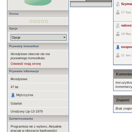
Szyma
17 Sep 
Ocena
valcoo
Opcje
19 May 
Opcje
Prywatny komunikat
nospo
#kredytowe obecnie nie ma
21 Jan 
prywatnego komunikatu.
Odwiedź moją stronę
Prywatne informacje
Komenta
#kredytowe
Inni użytko
komentarzy
47
lat
Mężczyzna
Znajomi
Gdańsk
Brak znajo
Urodzony
Lip-13-1979
Zainteresowania
Programista nie z wyboru. Aktualnie
pracuję w obszarze bankowości