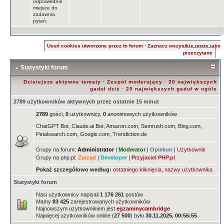
odpowiednie
miejsce do
zadawnia
pytań.
Usuń cookies utworzone przez to forum
·
Zaznacz wszystkie posty jako
przeczytane
Statystyki forum
Dzisiejsze aktywne tematy
·
Zespół moderujący
·
20 największych
gaduł dziś
·
20 największych gaduł w ogóle
2789 użytkowników aktywnych przez ostatnie 15 minut
2789
gości,
0
użytkownicy,
0
anonimowych użytkowników
ChatGPT Bot, Claude.ai Bot, Amazon.com, Semrush.com, Bing.com,
Petalsearch.com, Google.com, Trendiction.de
Grupy na forum:
Administrator
|
Moderator
|
Opiekun
|
Użytkownik
Grupy na php.pl:
Zarząd
|
Developer
|
Przyjaciel PHP.pl
Pokaż szczegółowo według:
ostatniego kliknięcia
,
nazwy użytkownika
Statystyki forum
Nasi użytkownicy napisali
1 176 261
postów
Mamy
83 425
zarejestrowanych użytkowników
Najnowszym użytkownikiem jest
egzaminycambridge
Najwięcej użytkowników online (
27 500
) było
30.11.2025, 00:56:55