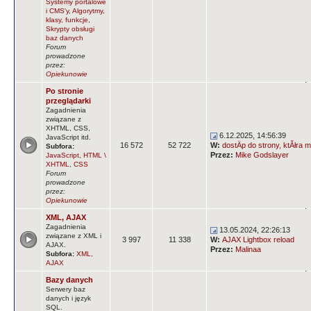
Systemy portalowe
i CMS'y
,
Algorytmy,
klasy, funkcje
,
Skrypty obsługi
baz danych
Forum
prowadzone
przez:
Opiekunowie
Po stronie
przeglądarki
Zagadnienia
związane z
XHTML, CSS,
6.12.2025, 14:56:39
JavaScript itd.
16 572
52 722
W:
dostÄp do strony, ktĂłra m
Subfora:
Przez:
Mike Godslayer
JavaScript
,
HTML \
XHTML
,
CSS
Forum
prowadzone
przez:
Opiekunowie
XML, AJAX
Zagadnienia
13.05.2024, 22:26:13
związane z XML i
3 997
11 338
W:
AJAX Lightbox reload
AJAX.
Przez:
Malinaa
Subfora:
XML
,
AJAX
Bazy danych
Serwery baz
danych i język
SQL.