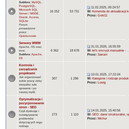
Subfora:
MySQL
,
PostgreSQL
,
11.02.2025, 00:24:57
Microsoft SQL
16 252
53 731
W:
Komenda do aktualizacji k
Server / MSDE
,
Przez:
Golo11
Oracle
,
Access
,
SQLite
Forum
prowadzone
przez:
Opiekunowie
Serwery WWW
31.01.2026, 16:55:59
Apache, IIS oraz
6 362
18 678
W:
let's encrypt manualnie - ..
inne.
Subfora:
Apache
,
Przez:
Sairam
IIS
Kontrola i
zarządzanie
projektami
10.01.2025, 17:22:04
Jak organizować
307
1 296
W:
Kategorie i rodzaje produ
sobie pracę żeby
Przez:
Luwig
wszystko szło
sprawnie i po
naszej myśli.
Optymalizacja i
pozycjonowanie
stron - SEO
14.01.2025, 15:40:56
Czyli dyskusje i
273
1 110
W:
SEO: dane strukturalne, op
rozwiązywanie
Przez:
Michur
problemów
dotyczących tego
rodzaju