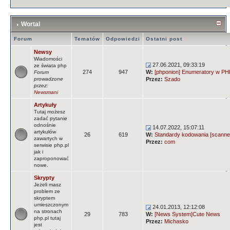
Wortal
Forum
Tematów
Odpowiedzi
Ostatni post
Newsy
Wiadomości
27.06.2021, 09:33:19
ze świata php
274
947
W:
[phponion] Enumeratory w PHP
Forum
prowadzone
Przez:
Szado
przez:
Newsmani
Artykuły
Tutaj możesz
zadać pytanie
odnośnie
14.07.2022, 15:07:11
artykułów
26
619
W:
Standardy kodowania [scanne
zawartych w
Przez:
com
serwisie php.pl
jak i
zaproponować
nowe.
Skrypty
Jeżeli masz
problem ze
skryptem
umieszczonym
24.01.2013, 12:12:08
na stronach
29
783
W:
[News System]Cute News
php.pl tutaj
Przez:
Michasko
jest