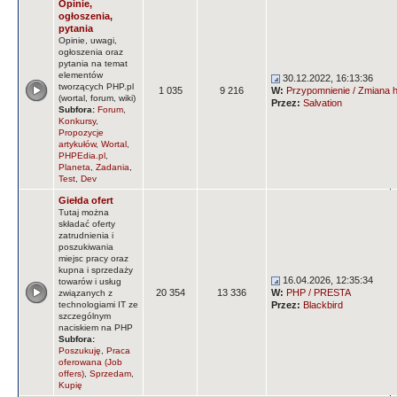
Opinie,
ogłoszenia,
pytania
Opinie, uwagi,
ogłoszenia oraz
pytania na temat
elementów
30.12.2022, 16:13:36
tworzących PHP.pl
1 035
9 216
W:
Przypomnienie / Zmiana ha
(wortal, forum, wiki)
Przez:
Salvation
Subfora:
Forum
,
Konkursy
,
Propozycje
artykułów
,
Wortal
,
PHPEdia.pl
,
Planeta
,
Zadania
,
Test
,
Dev
Giełda ofert
Tutaj można
składać oferty
zatrudnienia i
poszukiwania
miejsc pracy oraz
kupna i sprzedaży
16.04.2026, 12:35:34
towarów i usług
20 354
13 336
W:
PHP / PRESTA
związanych z
technologiami IT ze
Przez:
Blackbird
szczególnym
naciskiem na PHP
Subfora:
Poszukuję
,
Praca
oferowana (Job
offers)
,
Sprzedam
,
Kupię