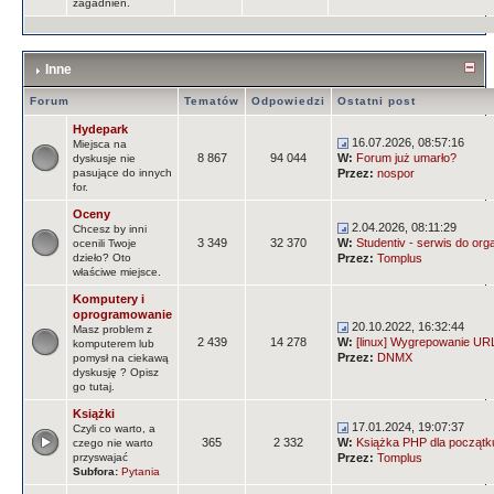
zagadnień.
Inne
Forum
Tematów
Odpowiedzi
Ostatni post
Hydepark
16.07.2026, 08:57:16
Miejsca na
8 867
94 044
W:
Forum już umarło?
dyskusje nie
pasujące do innych
Przez:
nospor
for.
Oceny
2.04.2026, 08:11:29
Chcesz by inni
3 349
32 370
W:
Studentiv - serwis do orga
ocenili Twoje
dzieło? Oto
Przez:
Tomplus
właściwe miejsce.
Komputery i
oprogramowanie
20.10.2022, 16:32:44
Masz problem z
2 439
14 278
W:
[linux] Wygrepowanie URLi
komputerem lub
Przez:
DNMX
pomysł na ciekawą
dyskusję ? Opisz
go tutaj.
Książki
17.01.2024, 19:07:37
Czyli co warto, a
365
2 332
W:
Książka PHP dla początk
czego nie warto
przyswajać
Przez:
Tomplus
Subfora:
Pytania