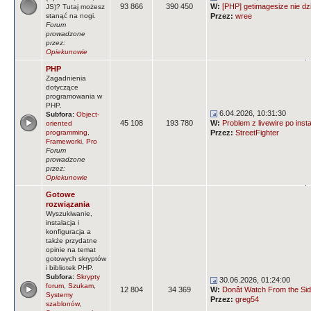
93 866
390 450
W:
[PHP] getimagesize nie dz
JS)? Tutaj możesz
stanąć na nogi.
Przez:
wree
Forum
prowadzone
przez:
Opiekunowie
PHP
Zagadnienia
dotyczące
programowania w
PHP.
6.04.2026, 10:31:30
Subfora:
Object-
45 108
193 780
W:
Problem z livewire po insta
oriented
programming
,
Przez:
StreetFighter
Frameworki
,
Pro
Forum
prowadzone
przez:
Opiekunowie
Gotowe
rozwiązania
Wyszukiwanie,
instalacja i
konfiguracja a
także przydatne
opinie na temat
gotowych skryptów
i bibliotek PHP.
Subfora:
Skrypty
30.06.2026, 01:24:00
forum
,
Szukam
,
12 804
34 369
W:
Donât Watch From the Side
Systemy
Przez:
greg54
szablonów
,