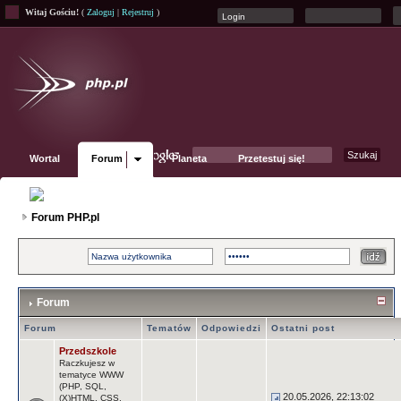
Witaj Gościu!
(
Zaloguj
|
Rejestruj
)
Wortal
Forum
Planeta
Przetestuj się!
Fanpage
Forum PHP.pl
Forum
Forum
Tematów
Odpowiedzi
Ostatni post
Przedszkole
Raczkujesz w
tematyce WWW
(PHP, SQL,
20.05.2026, 22:13:02
(X)HTML, CSS,