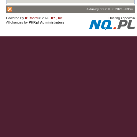
Aktualny czas: 9.08.2026 - 09:49
Powered By
IP.Board
© 2026
IPS, Inc
.
Hosting zapewnia
All changes by
PHP.pl Administrators