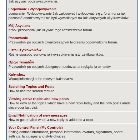
Jak używać opcji wyszukiwania.
Logowanie i Wylogowywanie
Logowanie i Wylogowywanie Jak zalogować i wylogować się z forum oraz jak
pozostać anonimowym i nie być wywietlanym na licie aktywnych użytkowników.
Mój Asystent
Krótki przewodnik jak używać tego rozszerzenia forum.
Postowanie
Przewodnik po opcjach towarzyszącym tworzeniu odpowiedzi na forum.
Lista użytkowników.
Różne sposoby sortowania i wyszukiwania listy użytkowników.
Opcje Tematów
Przewodnik po opcjach dostępnych podczas przeglądania tematów.
Kalendarz
Więcej informacji o forumowym kalendarzu
Searching Topics and Posts
How to use the search feature.
Viewing active topics and new posts
How to view all the topics which have a new reply today and the new posts made
since your last visit.
Email Notification of new messages
How to get emailed when a new reply is added to a topic.
Your Control Panel (My Controls)
Editing contact information, personal information, avatars, signatures, board
settings, languages and style choices.