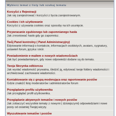
Wybierz temat z listy lub szukaj tematu
Korzyści z Rejestracji
Jak się zarejestrować i korzyści z bycia zarejestrowanym.
Cookies i ich użytkowanie
Korzyści z używania cookies oraz sposoby na ich usunięcie.
Przywracanie zgubionego lub zapomnianego hasła
Jak zresetować hasło gdy go zapomnisz.
Twój Panel kontrolny ( Panel Administracyjny)
Edytowanie informacji o kontakcie, informacjach osobistych, avatars, sygnatury,
ustawień forum, języka i skór.
Powiadomienie e-mailem o nowych wiadomościach
Jak być powiadamianym, gdy nowe odpowiedzi dodane są do tematu.
Twoja Skrzynka odbiorcza
Jak wysłać wiadomość prywatna, śledzić ją, edytować twoje foldery wiadomości i
archiwizować zachowane wiadomości.
Kontaktowanie się z grupą moderująca oraz raportowanie postów
Gdzie znaleźć listę moderatorów i administratorów forum
Przeglądanie profilu użytkownika
Jak przeglądać profil użytkownika.
Przeglądanie aktywnych tematów i nowych postów
Jak zobaczyć wszystkie tematy z nowymi ( dzisiejszymi) odpowiedziami i nowe
posty od ostatniej Twojej wizyty.
Wyszukiwanie tematów i postów