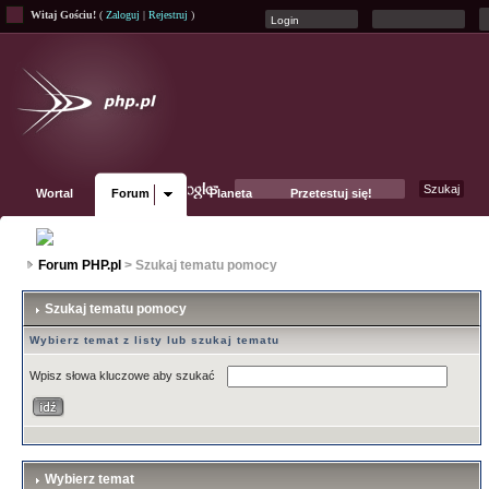
Witaj Gościu!
(
Zaloguj
|
Rejestruj
)
Wortal
Forum
Planeta
Przetestuj się!
Fanpage
Forum PHP.pl
> Szukaj tematu pomocy
Szukaj tematu pomocy
Wybierz temat z listy lub szukaj tematu
Wpisz słowa kluczowe aby szukać
Wybierz temat