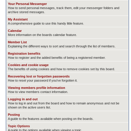
Your Personal Messenger
How to send personal messages, track them, edit your messenger folders and
archive stored messages.
My Assistant
A comprehensive guide to use this handy little feature.
Calendar
More information on the boards calendar feature.
Member List
Explaining the different ways to sort and search through the list of members.
Registration benefits
How to register and the added benefits of being a registered member.
Cookies and cookie usage
The benefits of using cookies and how to remove cookies set by this board.
Recovering lost or forgotten passwords
How to reset your password if you've forgotten it.
Viewing members profile information
How to view members contact information.
Logging in and out
How to log in and out from the board and how to remain anonymous and not be
shown on the active users list.
Posting
A guide to the features available when posting on the boards.
Topic Options
A guide to the options avaliable when viewing a topic.