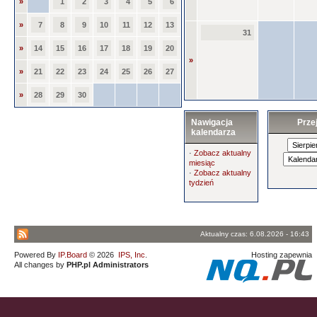
»
1
2
3
4
5
6
»
7
8
9
10
11
12
13
31
»
14
15
16
17
18
19
20
»
»
21
22
23
24
25
26
27
»
28
29
30
Nawigacja
Prze
kalendarza
·
Zobacz aktualny
miesiąc
·
Zobacz aktualny
tydzień
Aktualny czas: 6.08.2026 - 16:43
Powered By
IP.Board
© 2026
IPS, Inc
.
Hosting zapewnia
All changes by
PHP.pl Administrators