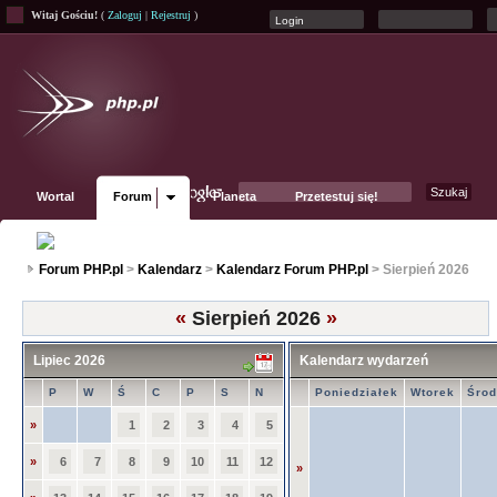
Witaj Gościu!
(
Zaloguj
|
Rejestruj
)
Wortal
Forum
Planeta
Przetestuj się!
Fanpage
Forum PHP.pl
>
Kalendarz
>
Kalendarz Forum PHP.pl
> Sierpień 2026
«
Sierpień 2026
»
Lipiec 2026
Kalendarz wydarzeń
P
W
Ś
C
P
S
N
Poniedziałek
Wtorek
Śro
»
1
2
3
4
5
»
6
7
8
9
10
11
12
»