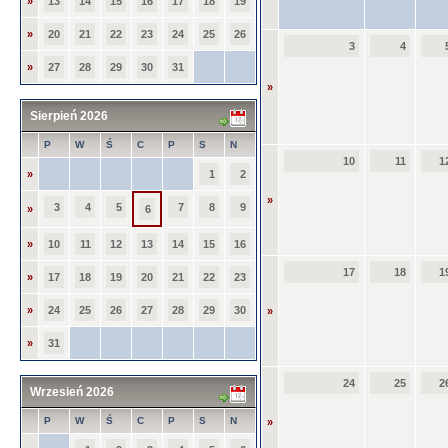
»
13
14
15
16
17
18
19
»
20
21
22
23
24
25
26
3
4
»
27
28
29
30
31
»
Sierpień 2026
P
W
Ś
C
P
S
N
10
11
1
»
1
2
»
3
4
5
7
8
9
»
6
»
10
11
12
13
14
15
16
17
18
1
»
17
18
19
20
21
22
23
»
24
25
26
27
28
29
30
»
»
31
24
25
2
Wrzesień 2026
P
W
Ś
C
P
S
N
»