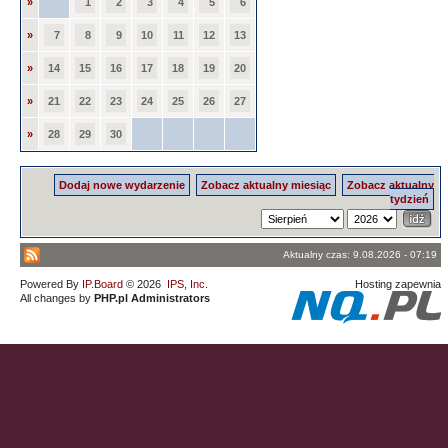
»
1
2
3
4
5
6
»
7
8
9
10
11
12
13
»
14
15
16
17
18
19
20
»
21
22
23
24
25
26
27
»
28
29
30
Dodaj nowe wydarzenie
Zobacz aktualny miesiąc
Zobacz aktualny
tydzień
Aktualny czas: 9.08.2026 - 07:19
Powered By
IP.Board
© 2026
IPS, Inc
.
Hosting zapewnia
All changes by
PHP.pl Administrators