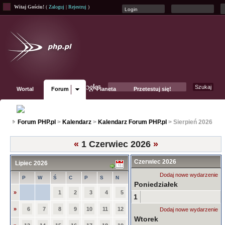
Witaj Gościu!
(
Zaloguj
|
Rejestruj
)
Wortal
Forum
Planeta
Przetestuj się!
Fanpage
Forum PHP.pl
>
Kalendarz
>
Kalendarz Forum PHP.pl
> Sierpień 2026
«
1 Czerwiec 2026
»
Czerwiec 2026
Lipiec 2026
Dodaj nowe wydarzenie
P
W
Ś
C
P
S
N
Poniedziałek
»
1
2
3
4
5
1
»
6
7
8
9
10
11
12
Dodaj nowe wydarzenie
Wtorek