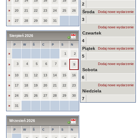
»
13
14
15
16
17
18
19
2
»
20
21
22
23
24
25
26
Środa
Dodaj nowe wydarzenie
3
»
27
28
29
30
31
Dodaj nowe wydarzenie
Czwartek
Sierpień 2026
4
P
W
Ś
C
P
S
N
Piątek
Dodaj nowe wydarzenie
»
1
2
5
3
4
5
6
7
8
Dodaj nowe wydarzenie
»
9
Sobota
»
10
11
12
13
14
15
16
6
Dodaj nowe wydarzenie
»
17
18
19
20
21
22
23
Niedziela
»
24
25
26
27
28
29
30
7
»
31
Wrzesień 2026
P
W
Ś
C
P
S
N