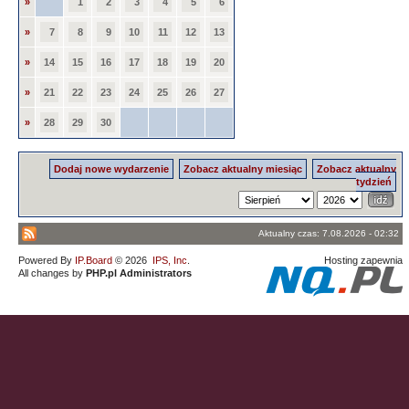
»
1
2
3
4
5
6
»
7
8
9
10
11
12
13
»
14
15
16
17
18
19
20
»
21
22
23
24
25
26
27
»
28
29
30
Dodaj nowe wydarzenie
Zobacz aktualny miesiąc
Zobacz aktualny
tydzień
Aktualny czas: 7.08.2026 - 02:32
Powered By
IP.Board
© 2026
IPS, Inc
.
Hosting zapewnia
All changes by
PHP.pl Administrators