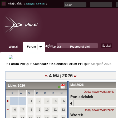
Witaj Gościu!
(
Zaloguj
|
Rejestruj
)
Wortal
Forum
Planeta
Przetestuj się!
Fanpage
Forum PHP.pl
>
Kalendarz
>
Kalendarz Forum PHP.pl
> Sierpień 2026
«
4 Maj 2026
»
Maj 2026
Lipiec 2026
Dodaj nowe wydarzenie
P
W
Ś
C
P
S
N
Poniedziałek
»
1
2
3
4
5
4
»
6
7
8
9
10
11
12
Dodaj nowe wydarzenie
Wtorek