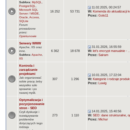
Subfora:
MySQL
,
PostgreSQL
,
11.02.2025, 00:24:57
Microsoft SQL
16 252
53 731
W:
Komenda do aktualizacji k
Server / MSDE
,
Przez:
Golo11
Oracle
,
Access
,
SQLite
Forum
prowadzone
przez:
Opiekunowie
Serwery WWW
31.01.2026, 16:55:59
Apache, IIS oraz
6 362
18 678
W:
let's encrypt manualnie - ..
inne.
Subfora:
Apache
,
Przez:
Sairam
IIS
Kontrola i
zarządzanie
projektami
10.01.2025, 17:22:04
Jak organizować
307
1 296
W:
Kategorie i rodzaje produ
sobie pracę żeby
Przez:
Luwig
wszystko szło
sprawnie i po
naszej myśli.
Optymalizacja i
pozycjonowanie
stron - SEO
14.01.2025, 15:40:56
Czyli dyskusje i
273
1 110
W:
SEO: dane strukturalne, op
rozwiązywanie
Przez:
Michur
problemów
dotyczących tego
rodzaju