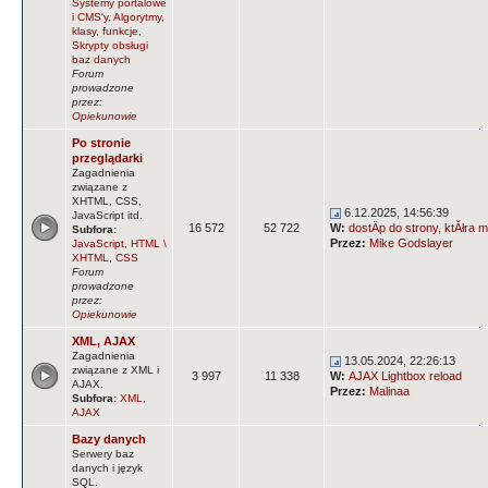
Systemy portalowe
i CMS'y
,
Algorytmy,
klasy, funkcje
,
Skrypty obsługi
baz danych
Forum
prowadzone
przez:
Opiekunowie
Po stronie
przeglądarki
Zagadnienia
związane z
XHTML, CSS,
6.12.2025, 14:56:39
JavaScript itd.
16 572
52 722
W:
dostÄp do strony, ktĂłra m
Subfora:
Przez:
Mike Godslayer
JavaScript
,
HTML \
XHTML
,
CSS
Forum
prowadzone
przez:
Opiekunowie
XML, AJAX
Zagadnienia
13.05.2024, 22:26:13
związane z XML i
3 997
11 338
W:
AJAX Lightbox reload
AJAX.
Przez:
Malinaa
Subfora:
XML
,
AJAX
Bazy danych
Serwery baz
danych i język
SQL.