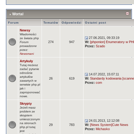
Wortal
Forum
Tematów
Odpowiedzi
Ostatni post
Newsy
Wiadomości
27.06.2021, 09:33:19
ze świata php
274
947
W:
[phponion] Enumeratory w PHP
Forum
prowadzone
Przez:
Szado
przez:
Newsmani
Artykuły
Tutaj możesz
zadać pytanie
odnośnie
14.07.2022, 15:07:11
artykułów
26
619
W:
Standardy kodowania [scanne
zawartych w
Przez:
com
serwisie php.pl
jak i
zaproponować
nowe.
Skrypty
Jeżeli masz
problem ze
skryptem
umieszczonym
24.01.2013, 12:12:08
na stronach
29
783
W:
[News System]Cute News
php.pl tutaj
Przez:
Michasko
jest