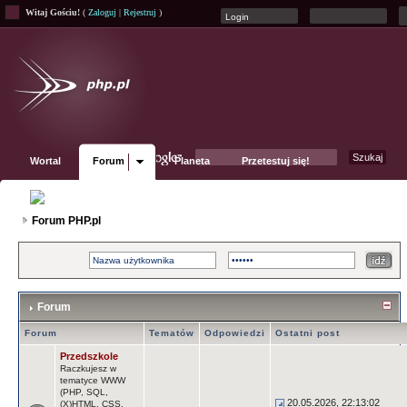
Witaj Gościu!
(
Zaloguj
|
Rejestruj
)
Wortal
Forum
Planeta
Przetestuj się!
Fanpage
Forum PHP.pl
Forum
Forum
Tematów
Odpowiedzi
Ostatni post
Przedszkole
Raczkujesz w
tematyce WWW
(PHP, SQL,
20.05.2026, 22:13:02
(X)HTML, CSS,