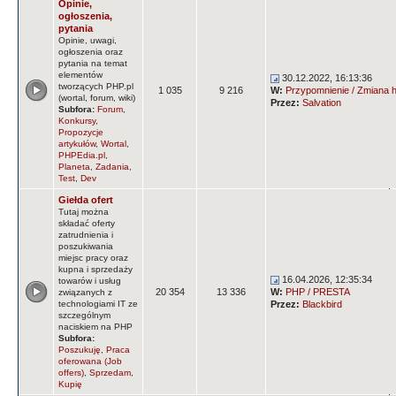
Opinie,
ogłoszenia,
pytania
Opinie, uwagi,
ogłoszenia oraz
pytania na temat
elementów
30.12.2022, 16:13:36
tworzących PHP.pl
1 035
9 216
W:
Przypomnienie / Zmiana ha
(wortal, forum, wiki)
Przez:
Salvation
Subfora:
Forum
,
Konkursy
,
Propozycje
artykułów
,
Wortal
,
PHPEdia.pl
,
Planeta
,
Zadania
,
Test
,
Dev
Giełda ofert
Tutaj można
składać oferty
zatrudnienia i
poszukiwania
miejsc pracy oraz
kupna i sprzedaży
16.04.2026, 12:35:34
towarów i usług
20 354
13 336
W:
PHP / PRESTA
związanych z
technologiami IT ze
Przez:
Blackbird
szczególnym
naciskiem na PHP
Subfora:
Poszukuję
,
Praca
oferowana (Job
offers)
,
Sprzedam
,
Kupię