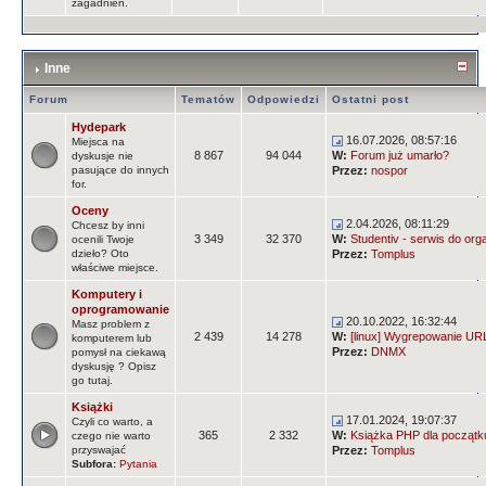
zagadnień.
Inne
Forum
Tematów
Odpowiedzi
Ostatni post
Hydepark
16.07.2026, 08:57:16
Miejsca na
8 867
94 044
W:
Forum już umarło?
dyskusje nie
pasujące do innych
Przez:
nospor
for.
Oceny
2.04.2026, 08:11:29
Chcesz by inni
3 349
32 370
W:
Studentiv - serwis do orga
ocenili Twoje
dzieło? Oto
Przez:
Tomplus
właściwe miejsce.
Komputery i
oprogramowanie
20.10.2022, 16:32:44
Masz problem z
2 439
14 278
W:
[linux] Wygrepowanie URLi
komputerem lub
Przez:
DNMX
pomysł na ciekawą
dyskusję ? Opisz
go tutaj.
Książki
17.01.2024, 19:07:37
Czyli co warto, a
365
2 332
W:
Książka PHP dla początk
czego nie warto
przyswajać
Przez:
Tomplus
Subfora:
Pytania