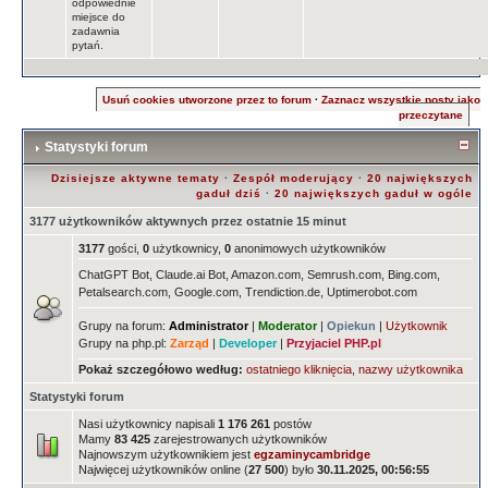
odpowiednie
miejsce do
zadawnia
pytań.
Usuń cookies utworzone przez to forum
·
Zaznacz wszystkie posty jako
przeczytane
Statystyki forum
Dzisiejsze aktywne tematy
·
Zespół moderujący
·
20 największych
gaduł dziś
·
20 największych gaduł w ogóle
3177 użytkowników aktywnych przez ostatnie 15 minut
3177
gości,
0
użytkownicy,
0
anonimowych użytkowników
ChatGPT Bot, Claude.ai Bot, Amazon.com, Semrush.com, Bing.com,
Petalsearch.com, Google.com, Trendiction.de, Uptimerobot.com
Grupy na forum:
Administrator
|
Moderator
|
Opiekun
|
Użytkownik
Grupy na php.pl:
Zarząd
|
Developer
|
Przyjaciel PHP.pl
Pokaż szczegółowo według:
ostatniego kliknięcia
,
nazwy użytkownika
Statystyki forum
Nasi użytkownicy napisali
1 176 261
postów
Mamy
83 425
zarejestrowanych użytkowników
Najnowszym użytkownikiem jest
egzaminycambridge
Najwięcej użytkowników online (
27 500
) było
30.11.2025, 00:56:55