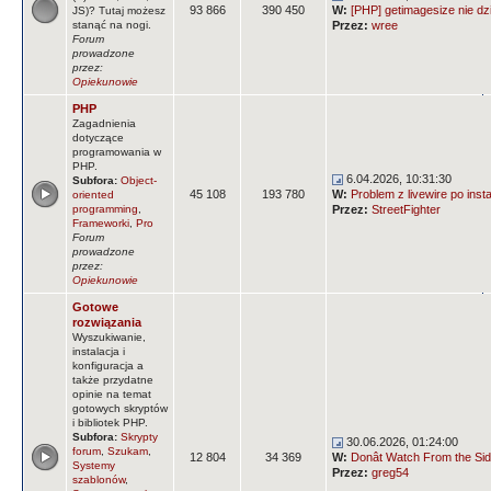
93 866
390 450
W:
[PHP] getimagesize nie dz
JS)? Tutaj możesz
stanąć na nogi.
Przez:
wree
Forum
prowadzone
przez:
Opiekunowie
PHP
Zagadnienia
dotyczące
programowania w
PHP.
6.04.2026, 10:31:30
Subfora:
Object-
45 108
193 780
W:
Problem z livewire po insta
oriented
programming
,
Przez:
StreetFighter
Frameworki
,
Pro
Forum
prowadzone
przez:
Opiekunowie
Gotowe
rozwiązania
Wyszukiwanie,
instalacja i
konfiguracja a
także przydatne
opinie na temat
gotowych skryptów
i bibliotek PHP.
Subfora:
Skrypty
30.06.2026, 01:24:00
forum
,
Szukam
,
12 804
34 369
W:
Donât Watch From the Side
Systemy
Przez:
greg54
szablonów
,