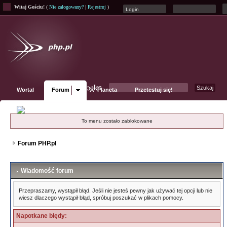
Witaj Gościu!
(
Nie zalogowany?
|
Rejestruj
)
Wortal
Forum
Planeta
Przetestuj się!
Fanpage
To menu zostało zablokowane
Forum PHP.pl
Wiadomość forum
Przepraszamy, wystąpił błąd. Jeśli nie jesteś pewny jak używać tej opcji lub nie
wiesz dlaczego wystąpił błąd, spróbuj poszukać w plikach pomocy.
Napotkane błędy: