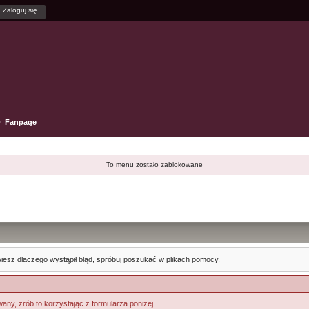
Fanpage
To menu zostało zablokowane
e wiesz dlaczego wystąpił błąd, spróbuj poszukać w plikach pomocy.
any, zrób to korzystając z formularza poniżej.