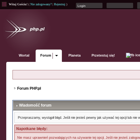
Witaj Gościu!
(
Nie zalogowany?
|
Rejestruj
)
Wortal
Forum
Planeta
Przetestuj się!
Forum PHP.pl
Wiadomość forum
Przepraszamy, wystąpił błąd. Jeśli nie jesteś pewny jak używać tej opcji lub ni
Napotkane błędy:
Nie masz uprawnień pozwalających na używanie tej opcji. Jeśli nie jesteś zalogow