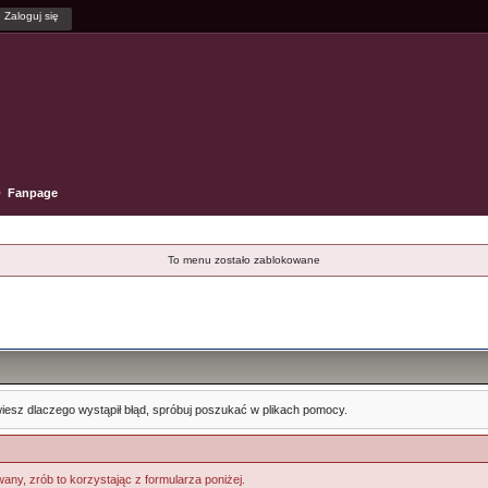
Fanpage
To menu zostało zablokowane
e wiesz dlaczego wystąpił błąd, spróbuj poszukać w plikach pomocy.
any, zrób to korzystając z formularza poniżej.