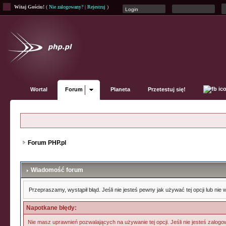
Witaj Gościu!
(
Nie zalogowany?
|
Rejestruj
)
Wortal
Forum
Planeta
Przetestuj się!
Forum PHP.pl
Wiadomość forum
Przepraszamy, wystąpił błąd. Jeśli nie jesteś pewny jak używać tej opcji lub ni
Napotkane błędy:
Nie masz uprawnień pozwalających na używanie tej opcji. Jeśli nie jesteś zalogow