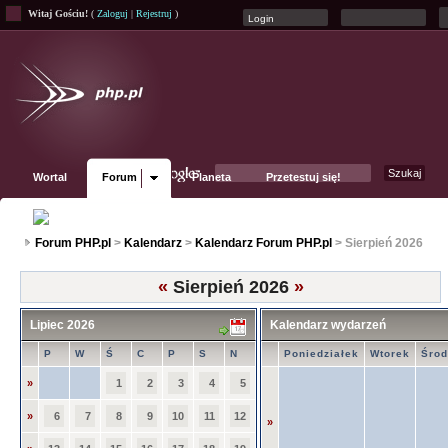
Witaj Gościu!
(
Zaloguj
|
Rejestruj
)
Wortal
Forum
Planeta
Przetestuj się!
Fanpage
Forum PHP.pl
>
Kalendarz
>
Kalendarz Forum PHP.pl
> Sierpień 2026
«
Sierpień 2026
»
Lipiec 2026
Kalendarz wydarzeń
P
W
Ś
C
P
S
N
Poniedziałek
Wtorek
Śro
»
1
2
3
4
5
»
6
7
8
9
10
11
12
»