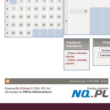
»
1
2
3
4
5
6
»
7
8
9
10
11
12
13
31
»
14
15
16
17
18
19
20
»
»
21
22
23
24
25
26
27
»
28
29
30
Nawigacja
Prze
kalendarza
·
Zobacz aktualny
miesiąc
·
Zobacz aktualny
tydzień
Aktualny czas: 7.08.2026 - 11:51
Powered By
IP.Board
© 2026
IPS, Inc
.
Hosting zapewnia
All changes by
PHP.pl Administrators