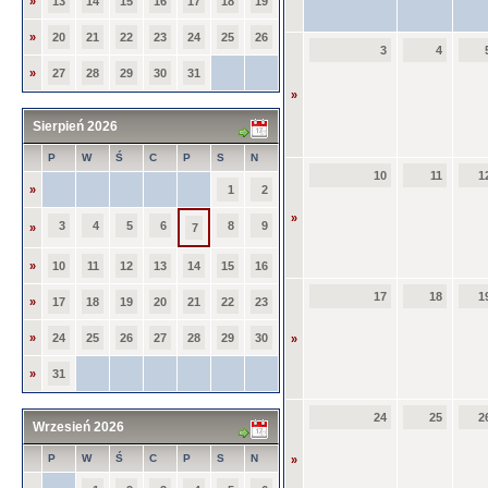
»
13
14
15
16
17
18
19
»
20
21
22
23
24
25
26
3
4
»
27
28
29
30
31
»
Sierpień 2026
P
W
Ś
C
P
S
N
10
11
1
»
1
2
»
3
4
5
6
8
9
»
7
»
10
11
12
13
14
15
16
17
18
1
»
17
18
19
20
21
22
23
»
24
25
26
27
28
29
30
»
»
31
24
25
2
Wrzesień 2026
P
W
Ś
C
P
S
N
»