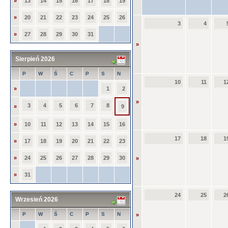
»
13
14
15
16
17
18
19
»
20
21
22
23
24
25
26
3
4
»
27
28
29
30
31
»
Sierpień 2026
P
W
Ś
C
P
S
N
10
11
1
»
1
2
»
3
4
5
6
7
8
»
9
»
10
11
12
13
14
15
16
17
18
1
»
17
18
19
20
21
22
23
»
24
25
26
27
28
29
30
»
»
31
24
25
2
Wrzesień 2026
P
W
Ś
C
P
S
N
»