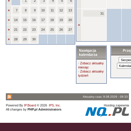
»
1
2
3
4
5
6
»
7
8
9
10
11
12
13
31
»
14
15
16
17
18
19
20
»
»
21
22
23
24
25
26
27
»
28
29
30
Nawigacja
Prze
kalendarza
·
Zobacz aktualny
miesiąc
·
Zobacz aktualny
tydzień
Aktualny czas: 9.08.2026 - 08:33
Powered By
IP.Board
© 2026
IPS, Inc
.
Hosting zapewnia
All changes by
PHP.pl Administrators