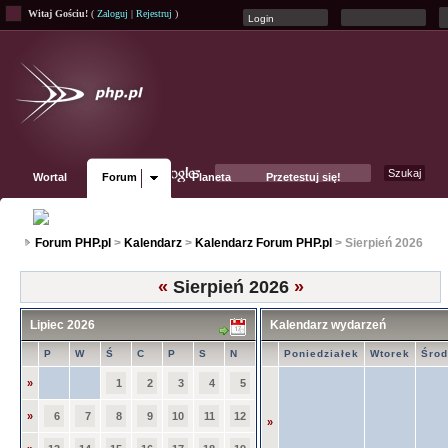
Witaj Gościu!
(
Zaloguj
|
Rejestruj
)
Wortal
Forum
Planeta
Przetestuj się!
Fanpage
Forum PHP.pl
>
Kalendarz
>
Kalendarz Forum PHP.pl
> Sierpień 2026
«
Sierpień 2026
»
Lipiec 2026
Kalendarz wydarzeń
P
W
Ś
C
P
S
N
Poniedziałek
Wtorek
Śro
»
1
2
3
4
5
»
6
7
8
9
10
11
12
»