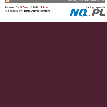
Aktualny czas: 9.08.2026 - 12:41
Powered By
IP.Board
© 2026
IPS, Inc
.
Hosting zapewnia
All changes by
PHP.pl Administrators