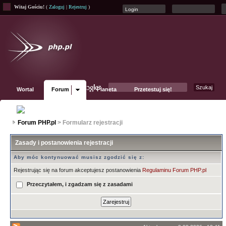
Witaj Gościu!
(
Zaloguj
|
Rejestruj
)
Wortal
Forum
Planeta
Przetestuj się!
Fanpage
Forum PHP.pl
> Formularz rejestracji
Zasady i postanowienia rejestracji
Aby móc kontynuować musisz zgodzić się z:
Rejestrując się na forum akceptujesz postanowienia
Regulaminu Forum PHP.pl
Przeczytałem, i zgadzam się z zasadami