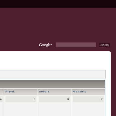
Piątek
Sobota
Niedziela
4
5
6
7