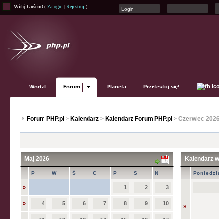
Witaj Gościu!
(
Zaloguj
|
Rejestruj
)
Wortal
Forum
Planeta
Przetestuj się!
Forum PHP.pl
>
Kalendarz
>
Kalendarz Forum PHP.pl
> Czerwiec 202
Maj 2026
Kalendarz 
P
W
Ś
C
P
S
N
Poniedzi
»
1
2
3
»
4
5
6
7
8
9
10
»