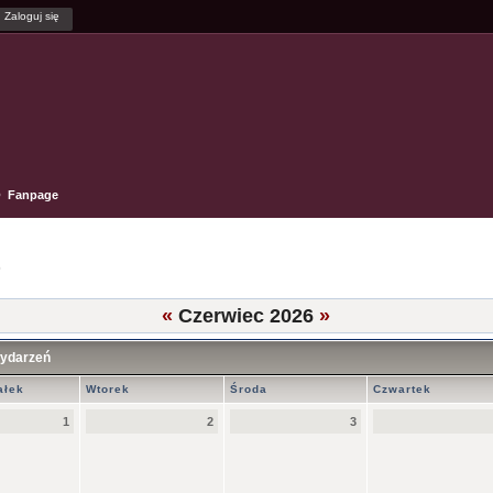
Fanpage
6
«
Czerwiec 2026
»
wydarzeń
ałek
Wtorek
Środa
Czwartek
1
2
3