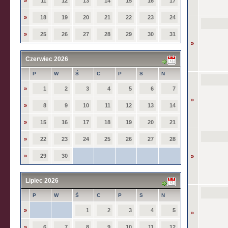
»
11
12
13
14
15
16
17
»
18
19
20
21
22
23
24
»
25
26
27
28
29
30
31
»
Czerwiec 2026
P
W
Ś
C
P
S
N
»
1
2
3
4
5
6
7
»
»
8
9
10
11
12
13
14
»
15
16
17
18
19
20
21
»
22
23
24
25
26
27
28
»
29
30
»
Lipiec 2026
P
W
Ś
C
P
S
N
»
1
2
3
4
5
»
»
6
7
8
9
10
11
12