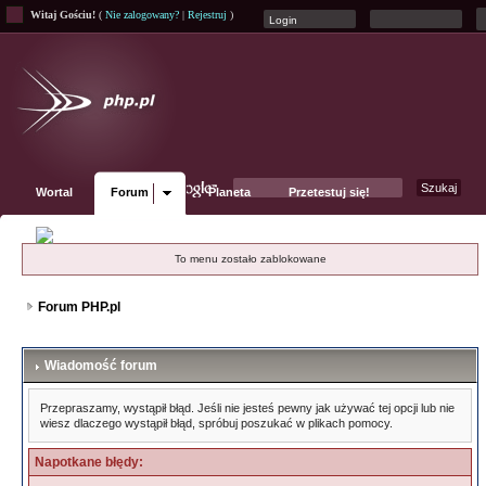
Witaj Gościu!
(
Nie zalogowany?
|
Rejestruj
)
Wortal
Forum
Planeta
Przetestuj się!
Fanpage
To menu zostało zablokowane
Forum PHP.pl
Wiadomość forum
Przepraszamy, wystąpił błąd. Jeśli nie jesteś pewny jak używać tej opcji lub nie
wiesz dlaczego wystąpił błąd, spróbuj poszukać w plikach pomocy.
Napotkane błędy: