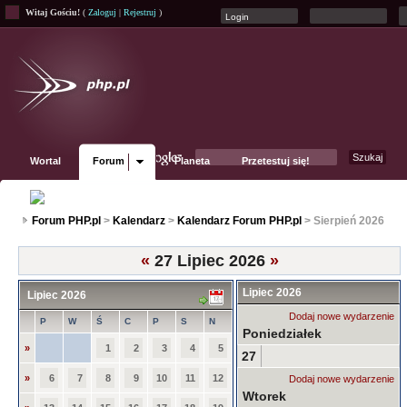
Witaj Gościu!
(
Zaloguj
|
Rejestruj
)
Wortal
Forum
Planeta
Przetestuj się!
Fanpage
Forum PHP.pl
>
Kalendarz
>
Kalendarz Forum PHP.pl
> Sierpień 2026
«
27 Lipiec 2026
»
Lipiec 2026
Lipiec 2026
Dodaj nowe wydarzenie
P
W
Ś
C
P
S
N
Poniedziałek
»
1
2
3
4
5
27
»
6
7
8
9
10
11
12
Dodaj nowe wydarzenie
Wtorek