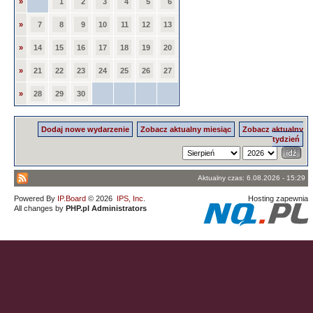
»
1
2
3
4
5
6
»
7
8
9
10
11
12
13
»
14
15
16
17
18
19
20
»
21
22
23
24
25
26
27
»
28
29
30
Dodaj nowe wydarzenie
Zobacz aktualny miesiąc
Zobacz aktualny
tydzień
Aktualny czas: 6.08.2026 - 15:29
Powered By
IP.Board
© 2026
IPS, Inc
.
Hosting zapewnia
All changes by
PHP.pl Administrators