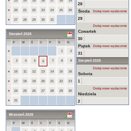
»
13
14
15
16
17
18
19
28
»
20
21
22
23
24
25
26
Środa
Dodaj nowe wydarzenie
29
»
27
28
29
30
31
Dodaj nowe wydarzenie
Czwartek
Sierpień 2026
30
P
W
Ś
C
P
S
N
Piątek
Dodaj nowe wydarzenie
»
1
2
31
Sierpień 2026
3
4
5
7
8
9
»
6
Dodaj nowe wydarzenie
»
10
11
12
13
14
15
16
Sobota
1
»
17
18
19
20
21
22
23
Dodaj nowe wydarzenie
»
24
25
26
27
28
29
30
Niedziela
»
31
2
Wrzesień 2026
P
W
Ś
C
P
S
N