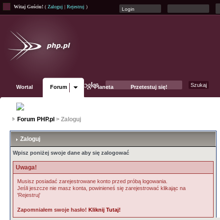
Witaj Gościu!
(
Zaloguj
|
Rejestruj
)
Wortal
Forum
Planeta
Przetestuj się!
Fanpage
Forum PHP.pl
> Zaloguj
Zaloguj
Wpisz poniżej swoje dane aby się zalogować
Uwaga!
Musisz posiadać zarejestrowane konto przed próbą logowania.
Jeśli jeszcze nie masz konta, powinieneś się zarejestrować klikając na
'Rejestruj'
Zapomniałem swoje hasło!
Kliknij Tutaj!