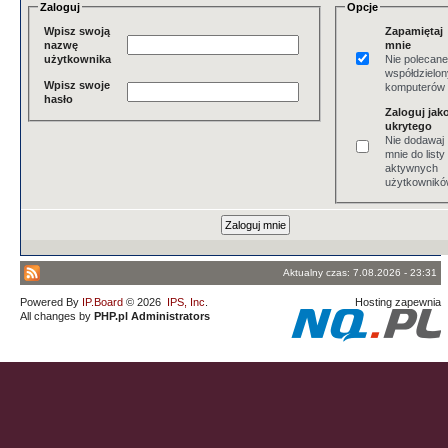
Zaloguj
Opcje
Wpisz swoją
Zapamiętaj
nazwę
mnie
użytkownika
Nie polecane
współdzielo
Wpisz swoje
komputerów
hasło
Zaloguj jak
ukrytego
Nie dodawaj
mnie do listy
aktywnych
użytkownik
Aktualny czas: 7.08.2026 - 23:31
Powered By
IP.Board
© 2026
IPS, Inc
.
Hosting zapewnia
All changes by
PHP.pl Administrators