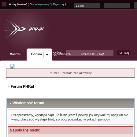
Witaj Gościu!
(
Nie zalogowany?
|
Rejestruj
)
Wortal
Forum
Planeta
Przetestuj się!
Fanpage
To menu zostało zablokowane
Forum PHP.pl
Wiadomość forum
Przepraszamy, wystąpił błąd. Jeśli nie jesteś pewny jak używać tej opcji lub nie
wiesz dlaczego wystąpił błąd, spróbuj poszukać w plikach pomocy.
Napotkane błędy: